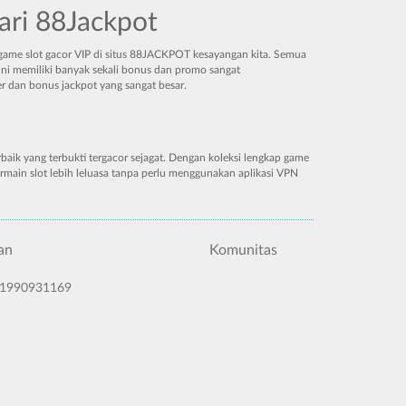
ari 88Jackpot
game slot gacor VIP di situs 88JACKPOT kesayangan kita. Semua
isini memiliki banyak sekali bonus dan promo sangat
r dan bonus jackpot yang sangat besar.
baik yang terbukti tergacor sejagat. Dengan koleksi lengkap game
ermain slot lebih leluasa tanpa perlu menggunakan aplikasi VPN
an
Komunitas
1990931169