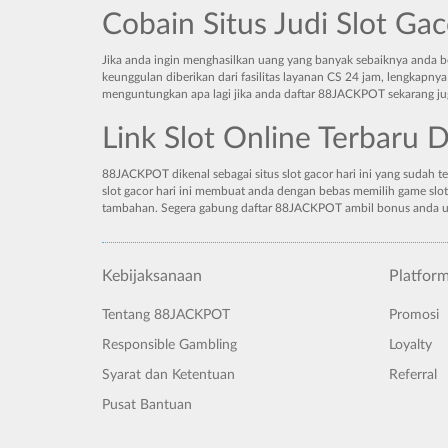
Cobain Situs Judi Slot Ga
Jika anda ingin menghasilkan uang yang banyak sebaiknya anda b
keunggulan diberikan dari fasilitas layanan CS 24 jam, lengkapnya
menguntungkan apa lagi jika anda daftar 88JACKPOT sekarang jug
Link Slot Online Terbaru
88JACKPOT dikenal sebagai situs slot gacor hari ini yang sudah
slot gacor hari ini membuat anda dengan bebas memilih game slot g
tambahan. Segera gabung daftar 88JACKPOT ambil bonus anda 
Kebijaksanaan
Platfor
Tentang 88JACKPOT
Promosi
Responsible Gambling
Loyalty
Syarat dan Ketentuan
Referral
Pusat Bantuan