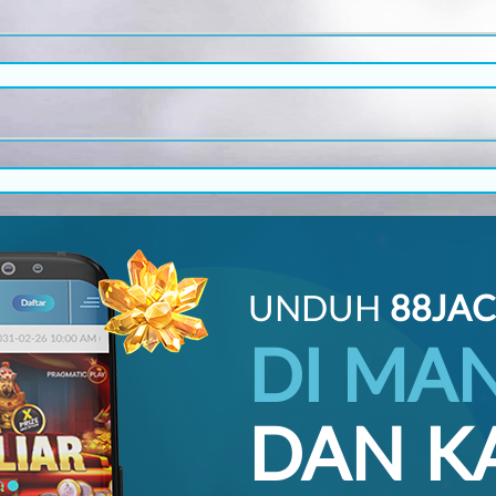
UNDUH
88JAC
DI MAN
DAN KA