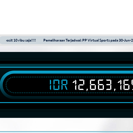
0 ribu saja!!!!
Pemeliharaan Terjadwal: PP Virtual Sports pada 30-Jun-2026 da
IDR
12,663,1