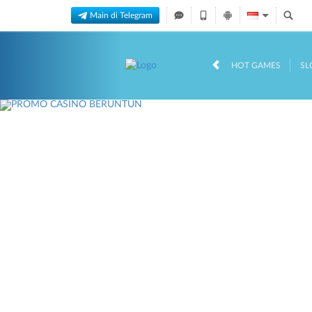
Main di Telegram
HOT GAMES
SL