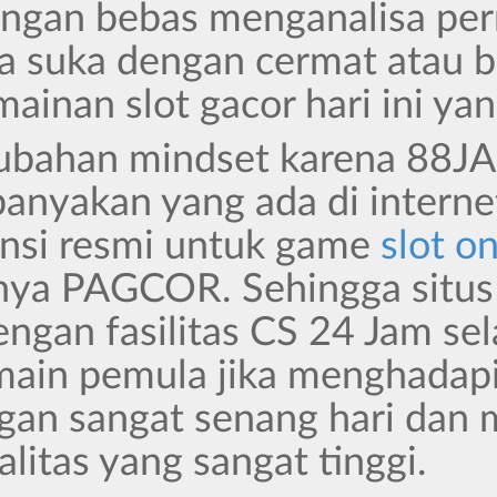
dengan bebas menganalisa pe
da suka dengan cermat atau 
inan slot gacor hari ini yan
rubahan mindset karena 88J
banyakan yang ada di internet
sensi resmi untuk game
slot on
nya PAGCOR. Sehingga situs 
gan fasilitas CS 24 Jam sela
in pemula jika menghadapi 
gan sangat senang hari dan 
litas yang sangat tinggi.