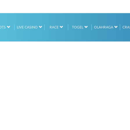
OTS
LIVE CASINO
RACE
TOGEL
OLAHRAGA
CRA