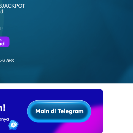
 88JACKPOT
id
pp
oid APK