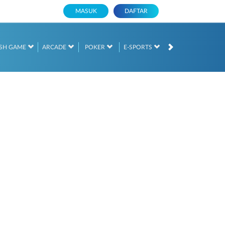
MASUK
DAFTAR
SH GAME
ARCADE
POKER
E-SPORTS
SABUNG AYAM