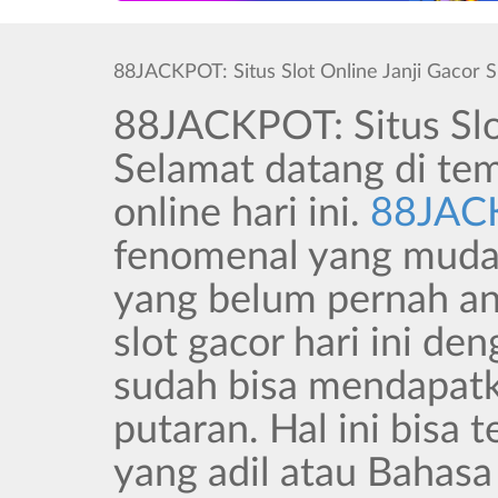
88JACKPOT: Situs Slot Online Janji Gacor 
88JACKPOT: Situs Slo
Selamat datang di tem
online hari ini.
88JAC
fenomenal yang mudah
yang belum pernah an
slot gacor hari ini de
sudah bisa mendapatk
putaran. Hal ini bis
yang adil atau Bahasa