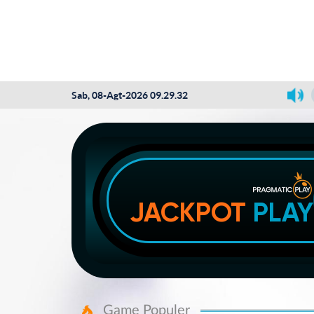
Sab, 08-Agt-2026 09.29.32
Selamat datang di 88JACKPOT agen judi slot online dengan minimal deposit 1
JACKPOT
PLAY
Game Populer