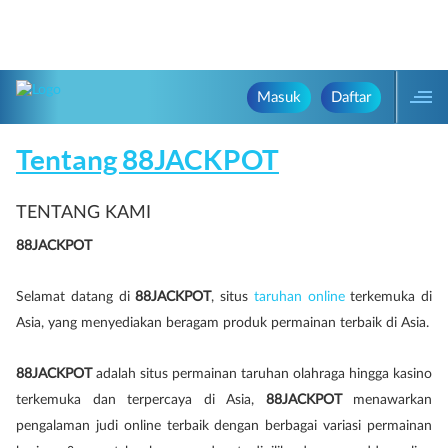
Masuk
Daftar
Tentang 88JACKPOT
TENTANG KAMI
88JACKPOT
Selamat datang di
88JACKPOT
, situs
taruhan online
terkemuka di
Asia, yang menyediakan beragam produk permainan terbaik di Asia.
88JACKPOT
adalah situs permainan taruhan olahraga hingga kasino
terkemuka dan terpercaya di Asia,
88JACKPOT
menawarkan
pengalaman judi online terbaik dengan berbagai variasi permainan