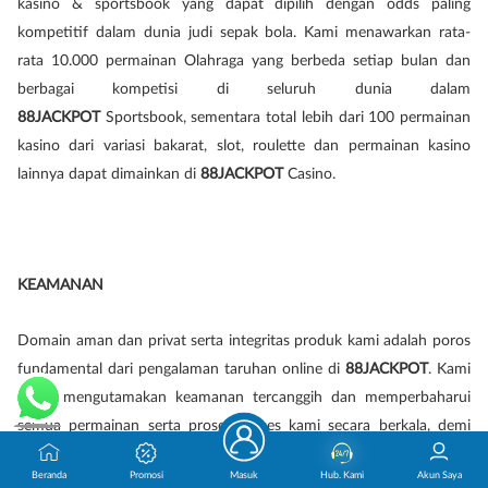
kasino & sportsbook yang dapat dipilih dengan odds paling
kompetitif dalam dunia judi sepak bola. Kami menawarkan rata-
rata 10.000 permainan Olahraga yang berbeda setiap bulan dan
berbagai kompetisi di seluruh dunia dalam
88JACKPOT
Sportsbook, sementara total lebih dari 100 permainan
kasino dari variasi bakarat, slot, roulette dan permainan kasino
lainnya dapat dimainkan di
88JACKPOT
Casino.
KEAMANAN
Domain aman dan privat serta integritas produk kami adalah poros
fundamental dari pengalaman taruhan online di
88JACKPOT
. Kami
selalu mengutamakan keamanan tercanggih dan memperbaharui
semua permainan serta proses-proses kami secara berkala, demi
memastikan pengalaman permainan online Anda 100% aman dan
Beranda
Promosi
Masuk
Hub. Kami
Akun Saya
adil. Kami selalu mengutamakan menjaga kerahasiaan informasi