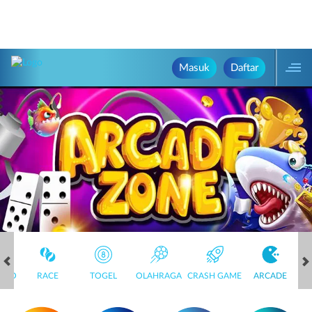
Masuk
Daftar
SINO
RACE
TOGEL
OLAHRAGA
CRASH GAME
ARCADE