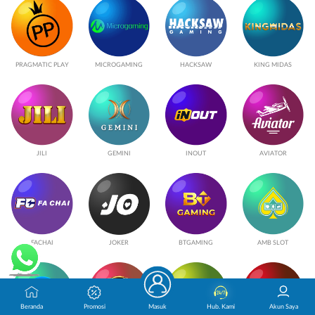
PRAGMATIC PLAY
MICROGAMING
HACKSAW
KING MIDAS
JILI
GEMINI
INOUT
AVIATOR
FACHAI
JOKER
BTGAMING
AMB SLOT
Beranda
Promosi
Masuk
Hub. Kami
Akun Saya