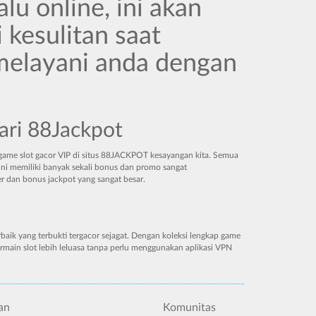
lu online, ini akan
kesulitan saat
melayani anda dengan
ari 88Jackpot
game slot gacor VIP di situs 88JACKPOT kesayangan kita. Semua
isini memiliki banyak sekali bonus dan promo sangat
r dan bonus jackpot yang sangat besar.
baik yang terbukti tergacor sejagat. Dengan koleksi lengkap game
ermain slot lebih leluasa tanpa perlu menggunakan aplikasi VPN
an
Komunitas