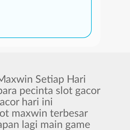
Maxwin Setiap Hari
ara pecinta slot gacor
cor hari ini
ot maxwin terbesar
apan lagi main game