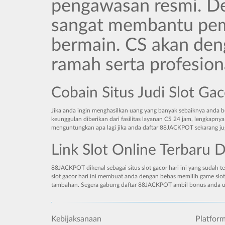
pengawasan resmi. Den
sangat membantu pema
bermain. CS akan den
ramah serta profesiona
Cobain Situs Judi Slot Ga
Jika anda ingin menghasilkan uang yang banyak sebaiknya anda b
keunggulan diberikan dari fasilitas layanan CS 24 jam, lengkapnya
menguntungkan apa lagi jika anda daftar 88JACKPOT sekarang jug
Link Slot Online Terbaru
88JACKPOT dikenal sebagai situs slot gacor hari ini yang sudah
slot gacor hari ini membuat anda dengan bebas memilih game slot g
tambahan. Segera gabung daftar 88JACKPOT ambil bonus anda 
Kebijaksanaan
Platfor