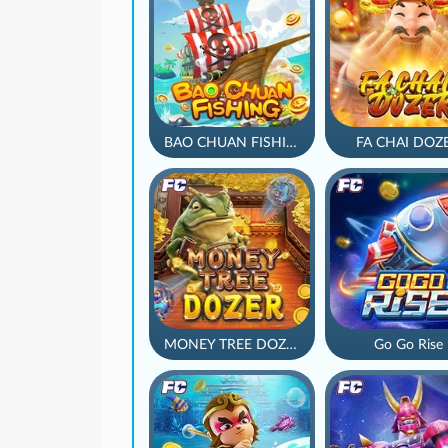
BAO CHUAN FISHING
FA CHAI DOZ
MONEY TREE DOZER
Go Go Rise