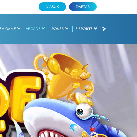
MASUK
DAFTAR
SH GAME
ARCADE
POKER
E-SPORTS
SABUNG AYAM