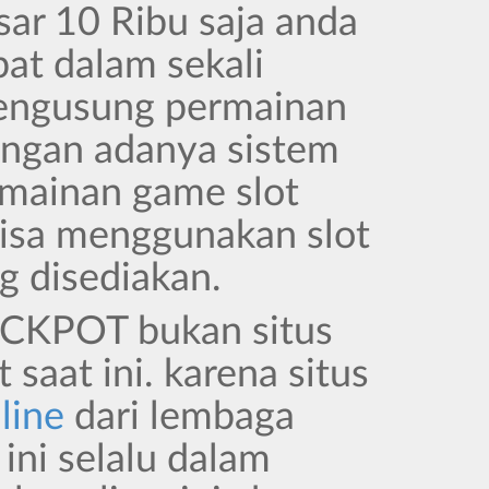
esar 10 Ribu saja anda
at dalam sekali
mengusung permainan
Dengan adanya sistem
rmainan game slot
bisa menggunakan slot
g disediakan.
ACKPOT bukan situs
 saat ini. karena situs
line
dari lembaga
ini selalu dalam