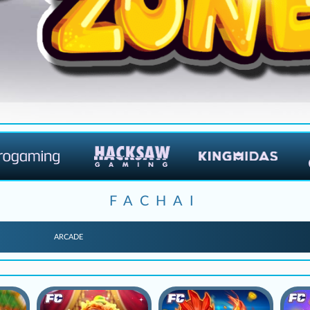
FACHAI
ARCADE