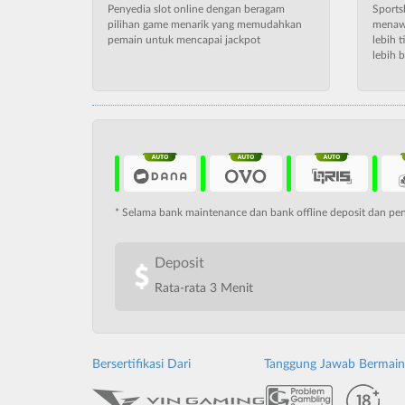
Penyedia slot online dengan beragam
Sports
pilihan game menarik yang memudahkan
menawa
pemain untuk mencapai jackpot
lebih 
lebih 
* Selama bank maintenance dan bank offline deposit dan pen
Deposit
Rata-rata 3 Menit
Bersertifikasi Dari
Tanggung Jawab Bermain