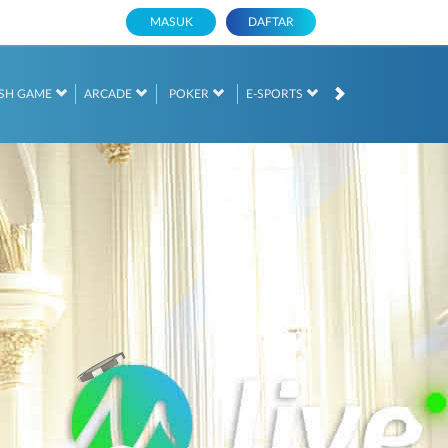
MASUK
DAFTAR
SH GAME
ARCADE
POKER
E-SPORTS
SABUNG AYAM