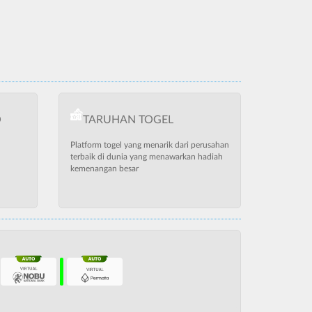
O
TARUHAN TOGEL
Platform togel yang menarik dari perusahan
terbaik di dunia yang menawarkan hadiah
kemenangan besar