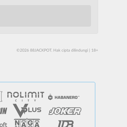
©2026 88JACKPOT. Hak cipta dilindungi | 18+