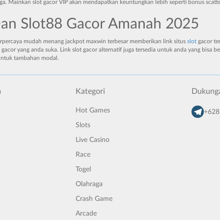
a. Mainkan slot gacor VIP akan mendapatkan keuntungkan lebih seperti bonus scatte
 Dan Slot88 Gacor Amanah 2025
 terpercaya mudah menang jackpot maxwin terbesar memberikan link situs
slot
gacor ter
acor yang anda suka. Link slot gacor alternatif juga tersedia untuk anda yang bisa b
untuk tambahan modal.
m
Kategori
Dukung
Hot Games
+628
Slots
Live Casino
Race
Togel
Olahraga
Crash Game
Arcade