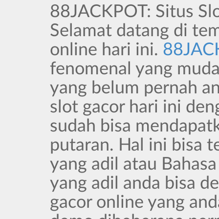
88JACKPOT: Situs Slo
Selamat datang di tem
online hari ini.
88JAC
fenomenal yang mudah
yang belum pernah an
slot gacor hari ini de
sudah bisa mendapatk
putaran. Hal ini bis
yang adil atau Bahasa
yang adil anda bisa 
gacor online yang an