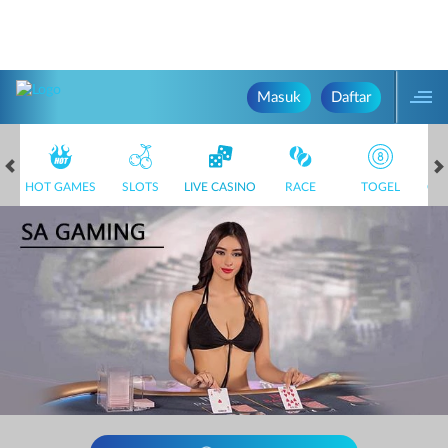
Masuk
Daftar
HOT GAMES
SLOTS
LIVE CASINO
RACE
TOGEL
OL