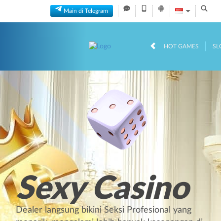
Main di Telegram
HOT GAMES
SL
Sexy Casino
Dealer langsung bikini Seksi Profesional yang