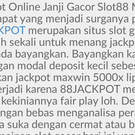
t Online Janji Gacor Slot88 
pat yang menjadi surganya p
KPOT
merupakan situs slot ga
 sekali untuk menang jackp
da bayangkan. Bayangkan k
ngan modal deposit kecil seb
an jackpot maxwin 5000x lip
a terjadi karena 88JACKPOT 
 kekiniannya fair play loh. 
dengan bebas menganalisa pe
da suka dengan cermat atau 