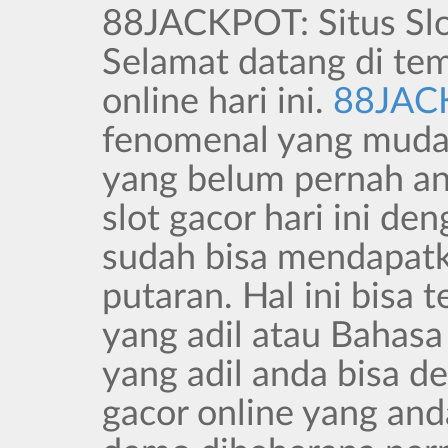
88JACKPOT: Situs Slo
Selamat datang di tem
online hari ini.
88JAC
fenomenal yang mudah
yang belum pernah an
slot gacor hari ini de
sudah bisa mendapatk
putaran. Hal ini bis
yang adil atau Bahasa
yang adil anda bisa 
gacor online yang an