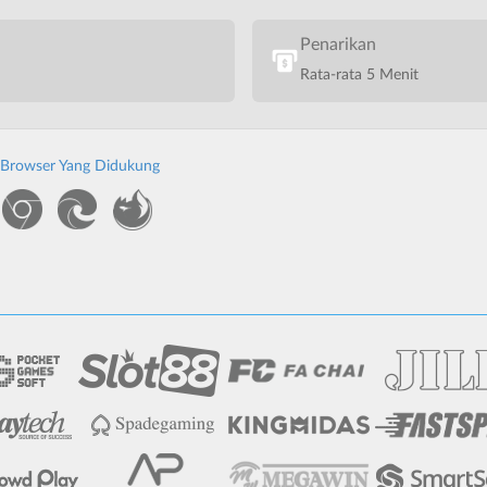
Penarikan
Rata-rata 5 Menit
Browser Yang Didukung