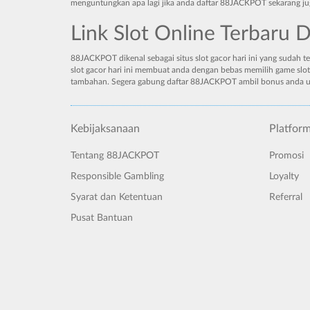
menguntungkan apa lagi jika anda daftar 88JACKPOT sekarang jug
Link Slot Online Terbaru
88JACKPOT dikenal sebagai situs slot gacor hari ini yang sudah
slot gacor hari ini membuat anda dengan bebas memilih game slot g
tambahan. Segera gabung daftar 88JACKPOT ambil bonus anda 
Kebijaksanaan
Platfor
Tentang 88JACKPOT
Promosi
Responsible Gambling
Loyalty
Syarat dan Ketentuan
Referral
Pusat Bantuan