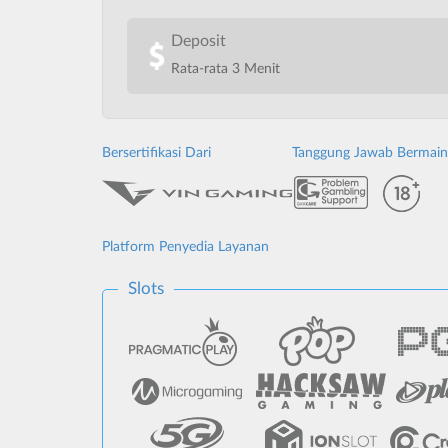
Deposit
Rata-rata 3 Menit
Bersertifikasi Dari
Tanggung Jawab Bermain
Platform Penyedia Layanan
Slots