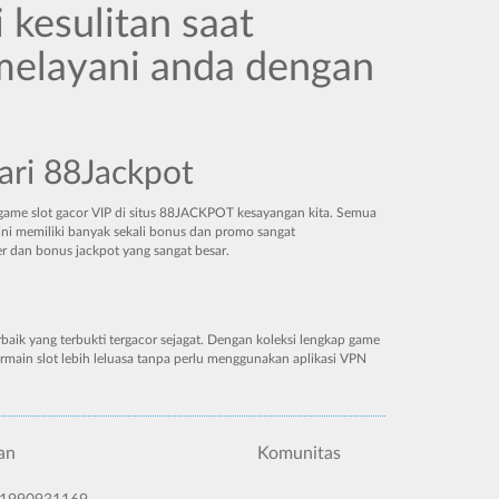
kesulitan saat
melayani anda dengan
ari 88Jackpot
game slot gacor VIP di situs 88JACKPOT kesayangan kita. Semua
isini memiliki banyak sekali bonus dan promo sangat
r dan bonus jackpot yang sangat besar.
baik yang terbukti tergacor sejagat. Dengan koleksi lengkap game
ermain slot lebih leluasa tanpa perlu menggunakan aplikasi VPN
an
Komunitas