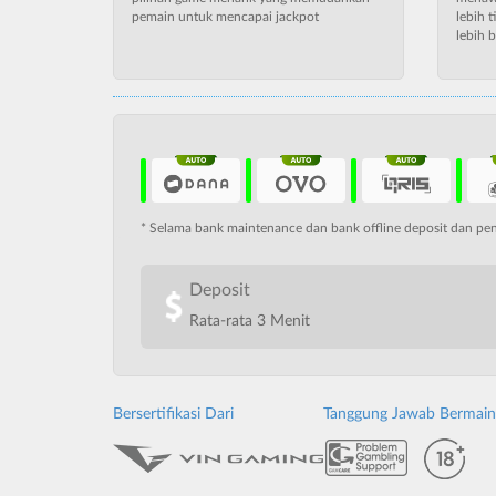
pemain untuk mencapai jackpot
lebih 
lebih 
* Selama bank maintenance dan bank offline deposit dan pen
Deposit
Rata-rata 3 Menit
Bersertifikasi Dari
Tanggung Jawab Bermain