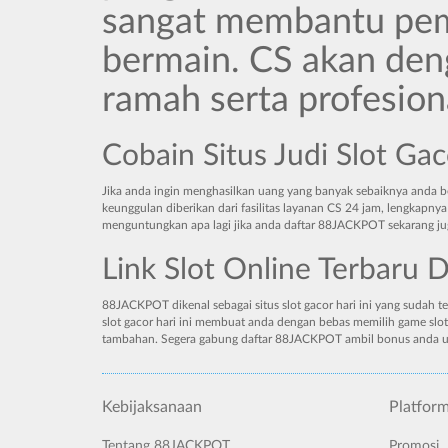
sangat membantu pema
bermain. CS akan den
ramah serta profesiona
Cobain Situs Judi Slot Ga
Jika anda ingin menghasilkan uang yang banyak sebaiknya anda b
keunggulan diberikan dari fasilitas layanan CS 24 jam, lengkapnya
menguntungkan apa lagi jika anda daftar 88JACKPOT sekarang jug
Link Slot Online Terbaru
88JACKPOT dikenal sebagai situs slot gacor hari ini yang sudah
slot gacor hari ini membuat anda dengan bebas memilih game slot g
tambahan. Segera gabung daftar 88JACKPOT ambil bonus anda 
Kebijaksanaan
Platfor
Tentang 88JACKPOT
Promosi