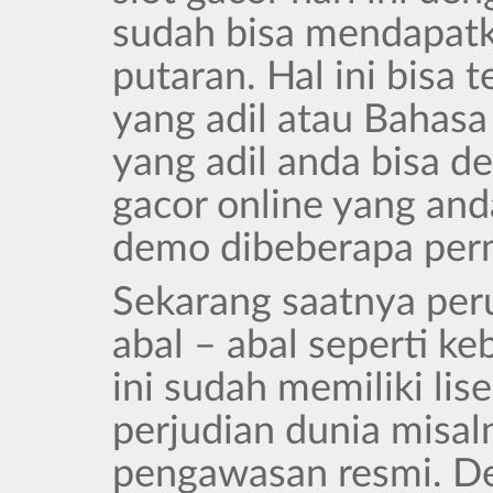
sudah bisa mendapatk
putaran. Hal ini bis
yang adil atau Bahasa
yang adil anda bisa 
gacor online yang an
demo dibeberapa perma
Sekarang saatnya pe
abal – abal seperti ke
ini sudah memiliki li
perjudian dunia misal
pengawasan resmi. Den