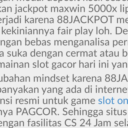
an jackpot maxwin 5000x lip
a terjadi karena 88JACKPOT 
 kekiniannya fair play loh. 
dengan bebas menganalisa pe
da suka dengan cermat atau 
inan slot gacor hari ini yan
rubahan mindset karena 88J
banyakan yang ada di internet
sensi resmi untuk game
slot on
nya PAGCOR. Sehingga situs 
gan fasilitas CS 24 Jam sela