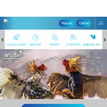
Masuk
Daftar
AGA
CRASH GAME
ARCADE
POKER
E-SPORTS
SABUNG AYAM