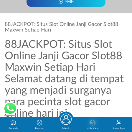
MAIN
88JACKPOT: Situs Slot Online Janji Gacor Slot88
Maxwin Setiap Hari
88JACKPOT: Situs Slot
Online Janji Gacor Slot88
Maxwin Setiap Hari
Selamat datang di tempat
yang menjadi surganya
para pecinta slot gacor
online hari ini.
88JACKPOT
merupakan
Beranda
Promosi
Masuk
Hub. Kami
Akun Saya