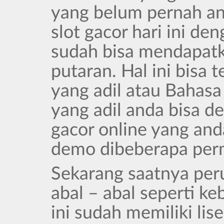
yang belum pernah an
slot gacor hari ini de
sudah bisa mendapatk
putaran. Hal ini bis
yang adil atau Bahasa
yang adil anda bisa 
gacor online yang an
demo dibeberapa perma
Sekarang saatnya pe
abal – abal seperti ke
ini sudah memiliki li