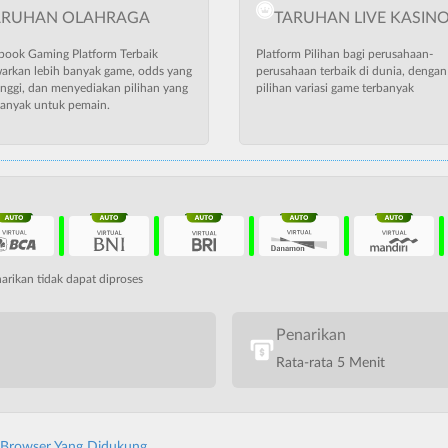
ARUHAN OLAHRAGA
TARUHAN LIVE KASIN
book Gaming Platform Terbaik
Platform Pilihan bagi perusahaan-
rkan lebih banyak game, odds yang
perusahaan terbaik di dunia, dengan
tinggi, dan menyediakan pilihan yang
pilihan variasi game terbanyak
banyak untuk pemain.
arikan tidak dapat diproses
Penarikan
Rata-rata 5 Menit
Browser Yang Didukung