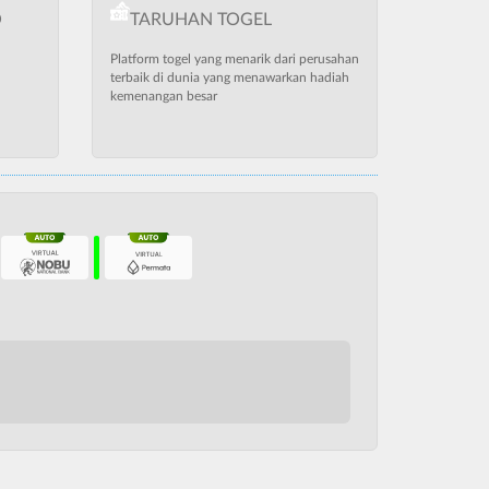
O
TARUHAN TOGEL
Platform togel yang menarik dari perusahan
terbaik di dunia yang menawarkan hadiah
kemenangan besar