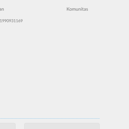
an
Komunitas
1990931169