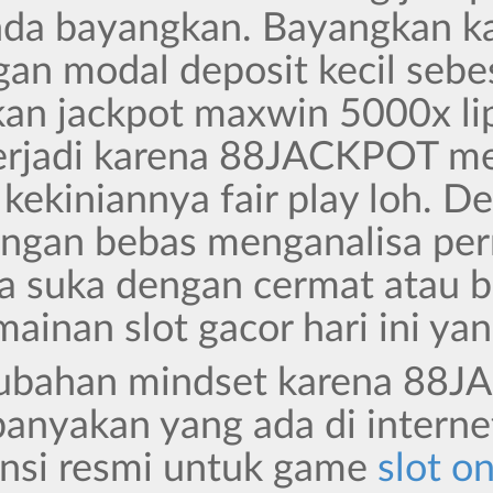
da bayangkan. Bayangkan k
ngan modal deposit kecil seb
an jackpot maxwin 5000x lip
a terjadi karena 88JACKPOT 
 kekiniannya fair play loh. 
dengan bebas menganalisa pe
da suka dengan cermat atau 
inan slot gacor hari ini yan
rubahan mindset karena 88J
banyakan yang ada di internet
sensi resmi untuk game
slot on