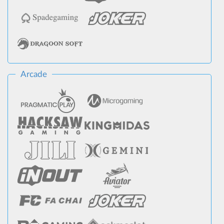
Arcade