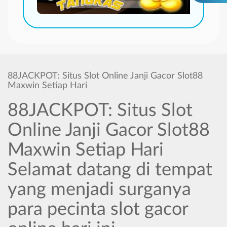
88JACKPOT: Situs Slot Online Janji Gacor Slot88
Maxwin Setiap Hari
88JACKPOT: Situs Slot
Online Janji Gacor Slot88
Maxwin Setiap Hari
Selamat datang di tempat
yang menjadi surganya
para pecinta slot gacor