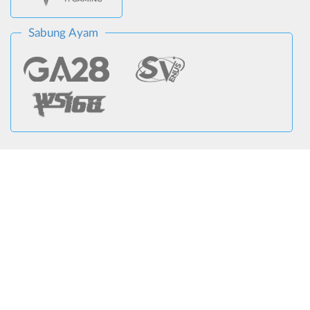
Sabung Ayam