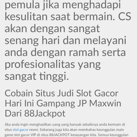
pemula jika menghadapi
kesulitan saat bermain. CS
akan dengan sangat
senang hari dan melayani
anda dengan ramah serta
profesionalitas yang
sangat tinggi.
Cobain Situs Judi Slot Gacor
Hari Ini Gampang JP Maxwin
Dari 88Jackpot
Jika anda ingin menghasilkan uang yang banyak sebaiknya anda bermain di
situs
slot gacor
resmi. Sekarang juga kita akan membahas keunggulan main
game slot gacor VIP di situs 88JACKPOT kesayangan kita. Semua keunggulan