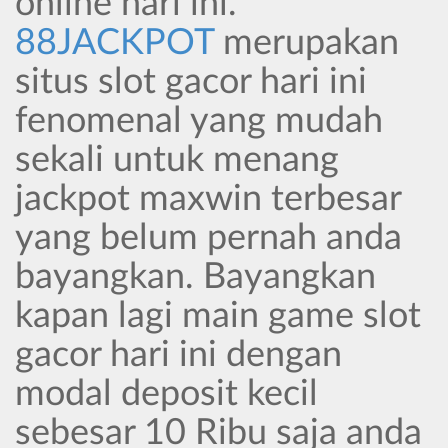
online hari ini.
88JACKPOT
merupakan
situs slot gacor hari ini
fenomenal yang mudah
sekali untuk menang
jackpot maxwin terbesar
yang belum pernah anda
bayangkan. Bayangkan
kapan lagi main game slot
gacor hari ini dengan
modal deposit kecil
sebesar 10 Ribu saja anda