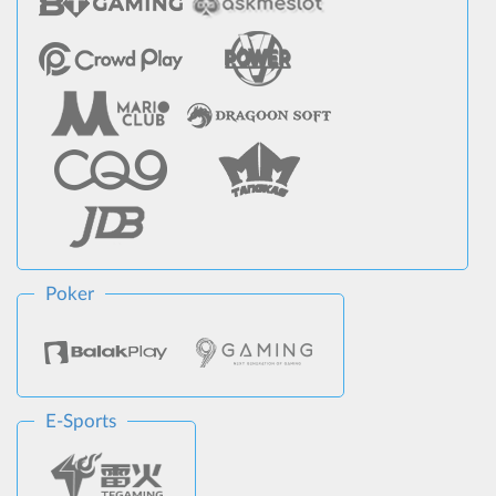
Poker
E-Sports