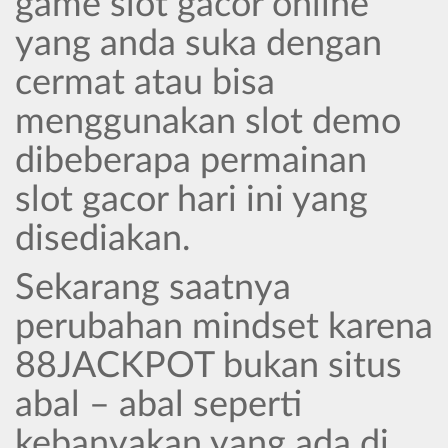
game slot gacor online
yang anda suka dengan
cermat atau bisa
menggunakan slot demo
dibeberapa permainan
slot gacor hari ini yang
disediakan.
Sekarang saatnya
perubahan mindset karena
88JACKPOT bukan situs
abal – abal seperti
kebanyakan yang ada di