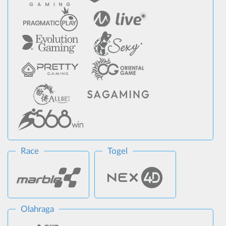
Race
Togel
Olahraga