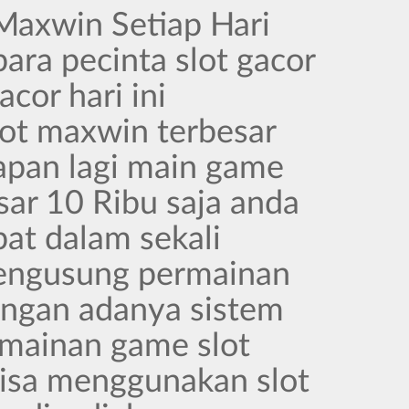
Maxwin Setiap Hari
ara pecinta slot gacor
cor hari ini
ot maxwin terbesar
apan lagi main game
esar 10 Ribu saja anda
at dalam sekali
mengusung permainan
Dengan adanya sistem
rmainan game slot
bisa menggunakan slot