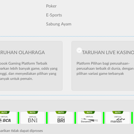
Poker
E-Sports
Sabung Ayam
ARUHAN OLAHRAGA
TARUHAN LIVE KASIN
book Gaming Platform Terbaik
Platform Pilihan bagi perusahaan-
rkan lebih banyak game, odds yang
perusahaan terbaik di dunia, dengan
tinggi, dan menyediakan pilihan yang
pilihan variasi game terbanyak
banyak untuk pemain.
arikan tidak dapat diproses