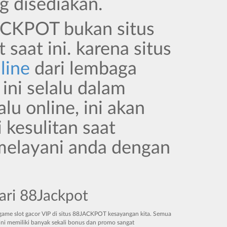
g disediakan.
ACKPOT bukan situs
 saat ini. karena situs
line
dari lembaga
ini selalu dalam
lu online, ini akan
kesulitan saat
melayani anda dengan
ari 88Jackpot
game slot gacor VIP di situs 88JACKPOT kesayangan kita. Semua
isini memiliki banyak sekali bonus dan promo sangat