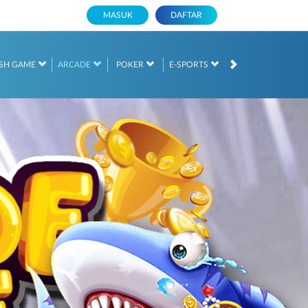
MASUK
DAFTAR
SH GAME
ARCADE
POKER
E-SPORTS
SABUNG AYAM