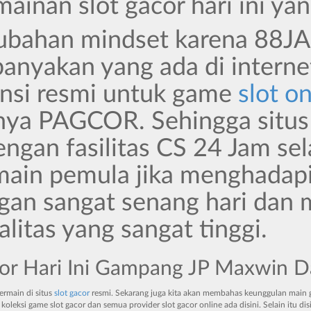
inan slot gacor hari ini yan
rubahan mindset karena 88J
banyakan yang ada di internet
sensi resmi untuk game
slot on
nya PAGCOR. Sehingga situs 
gan fasilitas CS 24 Jam sela
in pemula jika menghadapi 
gan sangat senang hari dan 
litas yang sangat tinggi.
cor Hari Ini Gampang JP Maxwin D
ermain di situs
slot gacor
resmi. Sekarang juga kita akan membahas keunggulan main 
 koleksi game slot gacor dan semua provider slot gacor online ada disini. Selain itu d