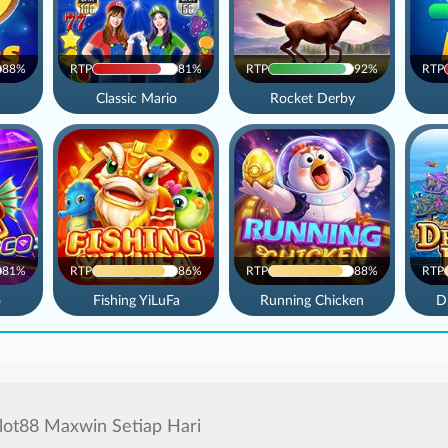
88%
RTP
81%
RTP
92%
RTP
Classic Mario
Rocket Derby
81%
RTP
86%
RTP
88%
RTP
o
Fishing YiLuFa
Running Chicken
Dr
Slot88 Maxwin Setiap Hari