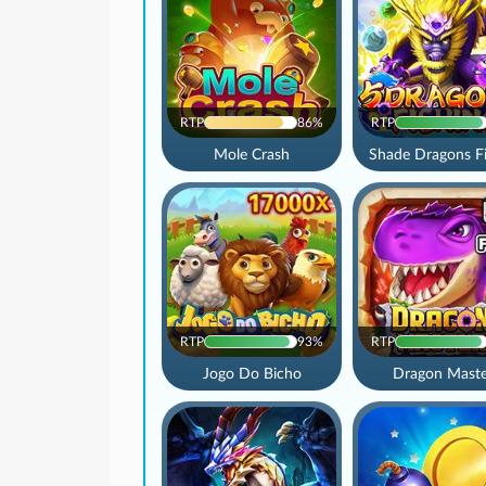
RTP
86%
RTP
Mole Crash
RTP
93%
RTP
Jogo Do Bicho
Dragon Maste