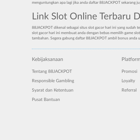
menguntungkan apa lagi jika anda daftar 88JACKPOT sekarang jug
Link Slot Online Terbaru
88JACKPOT dikenal sebagai situs slot gacor hari ini yang sudah
slot gacor hari ini membuat anda dengan bebas memilih game slot g
tambahan. Segera gabung daftar 88JACKPOT ambil bonus anda 
Kebijaksanaan
Platfor
Tentang 88JACKPOT
Promosi
Responsible Gambling
Loyalty
Syarat dan Ketentuan
Referral
Pusat Bantuan