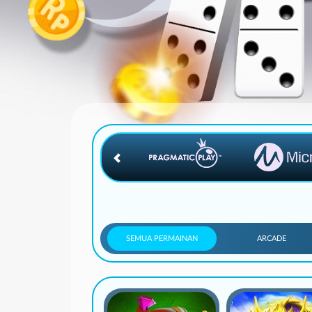
SEMUA PERMAINAN
ARCADE