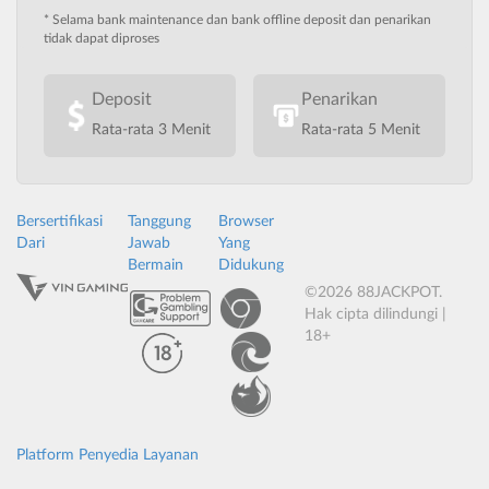
* Selama bank maintenance dan bank offline deposit dan penarikan
tidak dapat diproses
Deposit
Penarikan
Rata-rata 3 Menit
Rata-rata 5 Menit
Bersertifikasi
Tanggung
Browser
Dari
Jawab
Yang
Bermain
Didukung
©2026 88JACKPOT.
Hak cipta dilindungi |
18+
Platform Penyedia Layanan