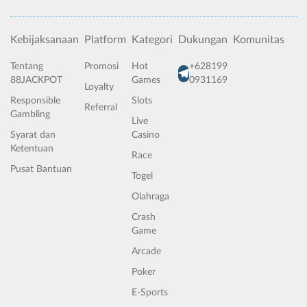
Kebijaksanaan
Platform
Kategori
Dukungan
Komunitas
Tentang
Promosi
Hot
+628199
88JACKPOT
Games
0931169
Loyalty
Responsible
Slots
Referral
Gambling
Live
Syarat dan
Casino
Ketentuan
Race
Pusat Bantuan
Togel
Olahraga
Crash
Game
Arcade
Poker
E-Sports