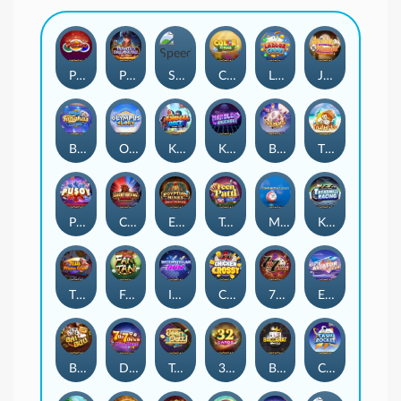
Plinko
Pirate's Tresure
Speedy Andar Bahar
Colour Game
Ladder Game
Jhandi Munda
Bola Tangkas
Olympus Glory
KM Virtual Animal Race
KM Marble Knockout
Belangkai 2
Thai Hi Lo 2
Pusoy
Cockfighting Arena
Egyptian Mines
Teen Patti Blitz
Max Keno
KM Virtual Treadmill Racing
Thai Fish Prawn Crab
Fan Tan Classic
Interstellar Run
Chicken Crossy
7 Up 7 Down Rush
Elite Aviator Club
Bai Buu
Dice Duet
Teen Patti
32 Cards
Baccarat
Cash Rocket