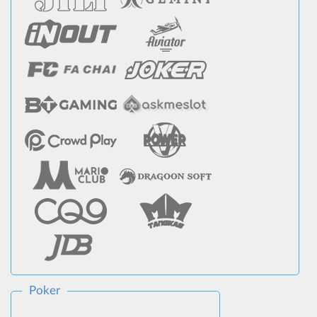
Poker