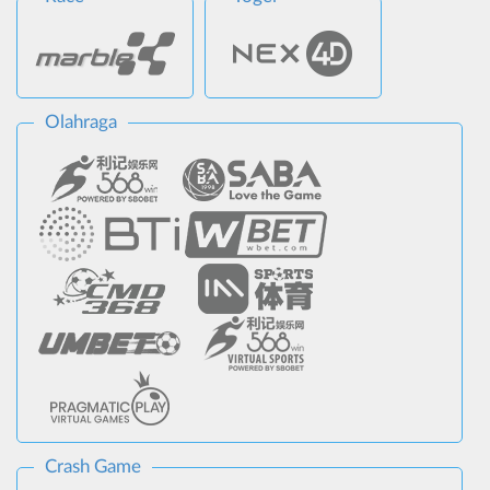
Olahraga
Crash Game