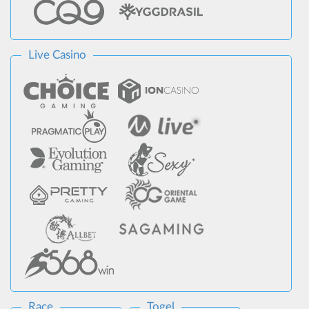
Live Casino
Race
Togel