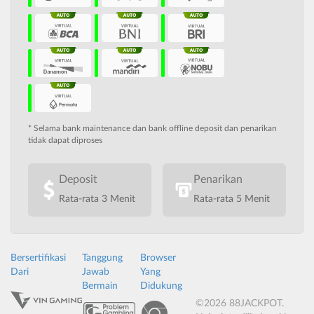
* Selama bank maintenance dan bank offline deposit dan penarikan
tidak dapat diproses
Deposit
Penarikan
Rata-rata 3 Menit
Rata-rata 5 Menit
Bersertifikasi
Tanggung
Browser
Dari
Jawab
Yang
Bermain
Didukung
©2026 88JACKPOT.