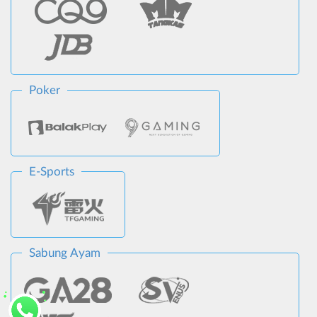
Poker
E-Sports
Sabung Ayam