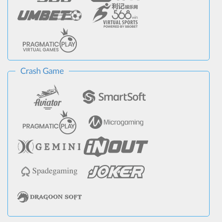
Crash Game