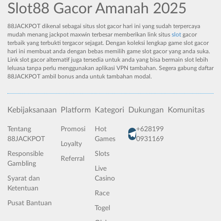
Slot88 Gacor Amanah 2025
88JACKPOT dikenal sebagai situs slot gacor hari ini yang sudah terpercaya
mudah menang jackpot maxwin terbesar memberikan link situs
slot
gacor
terbaik yang terbukti tergacor sejagat. Dengan koleksi lengkap game slot gacor
hari ini membuat anda dengan bebas memilih game slot gacor yang anda suka.
Link slot gacor alternatif juga tersedia untuk anda yang bisa bermain slot lebih
leluasa tanpa perlu menggunakan aplikasi VPN tambahan. Segera gabung daftar
88JACKPOT ambil bonus anda untuk tambahan modal.
Kebijaksanaan
Platform
Kategori
Dukungan
Komunitas
Tentang
Promosi
Hot
+628199
88JACKPOT
Games
0931169
Loyalty
Responsible
Slots
Referral
Gambling
Live
Syarat dan
Casino
Ketentuan
Race
Pusat Bantuan
Togel