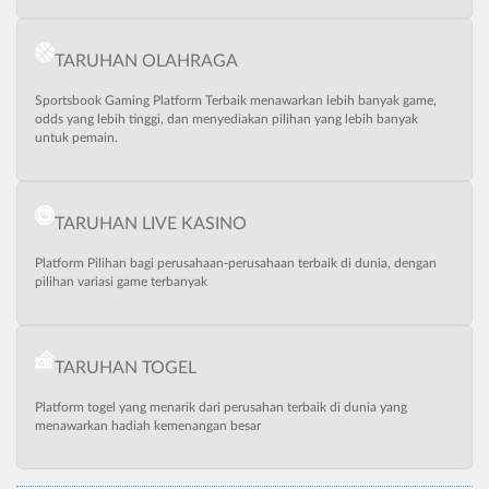
TARUHAN OLAHRAGA
Sportsbook Gaming Platform Terbaik menawarkan lebih banyak game,
odds yang lebih tinggi, dan menyediakan pilihan yang lebih banyak
untuk pemain.
TARUHAN LIVE KASINO
Platform Pilihan bagi perusahaan-perusahaan terbaik di dunia, dengan
pilihan variasi game terbanyak
TARUHAN TOGEL
Platform togel yang menarik dari perusahan terbaik di dunia yang
menawarkan hadiah kemenangan besar