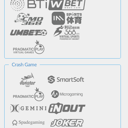
Crash Game