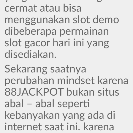
cermat atau bisa
menggunakan slot demo
dibeberapa permainan
slot gacor hari ini yang
disediakan.
Sekarang saatnya
perubahan mindset karena
88JACKPOT bukan situs
abal – abal seperti
kebanyakan yang ada di
internet saat ini. karena