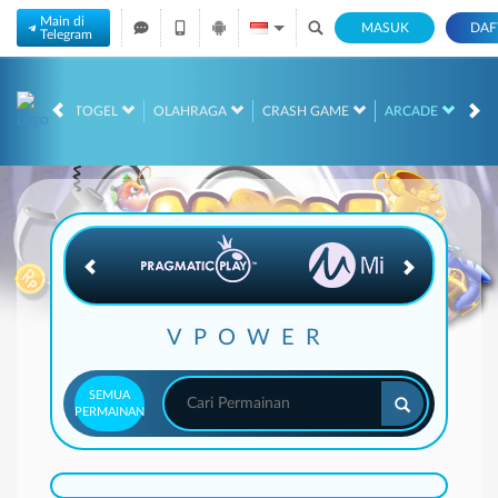
Main di
MASUK
DAF
Telegram
RACE
TOGEL
OLAHRAGA
CRASH GAME
ARCADE
PO
VPOWER
SEMUA
PERMAINAN