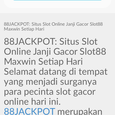
88JACKPOT: Situs Slot Online Janji Gacor Slot88
Maxwin Setiap Hari
88JACKPOT: Situs Slot
Online Janji Gacor Slot88
Maxwin Setiap Hari
Selamat datang di tempat
yang menjadi surganya
para pecinta slot gacor
online hari ini.
88JACKPOT
merupakan