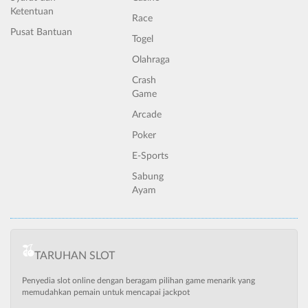
Ketentuan
Race
Pusat Bantuan
Togel
Olahraga
Crash
Game
Arcade
Poker
E-Sports
Sabung
Ayam
TARUHAN SLOT
Penyedia slot online dengan beragam pilihan game menarik yang
memudahkan pemain untuk mencapai jackpot