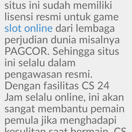
situs ini sudah memiliki
lisensi resmi untuk game
slot online
dari lembaga
perjudian dunia misalnya
PAGCOR. Sehingga situs
ini selalu dalam
pengawasan resmi.
Dengan fasilitas CS 24
Jam selalu online, ini akan
sangat membantu pemain
pemula jika menghadapi
kesulitan saat bermain. CS