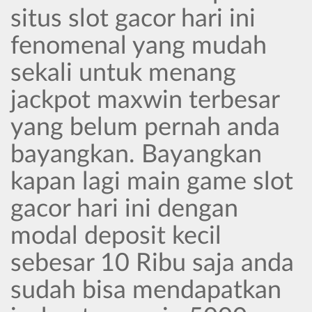
situs slot gacor hari ini
fenomenal yang mudah
sekali untuk menang
jackpot maxwin terbesar
yang belum pernah anda
bayangkan. Bayangkan
kapan lagi main game slot
gacor hari ini dengan
modal deposit kecil
sebesar 10 Ribu saja anda
sudah bisa mendapatkan