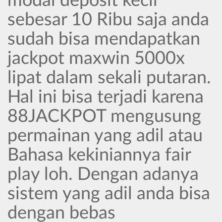
modal deposit kecil
sebesar 10 Ribu saja anda
sudah bisa mendapatkan
jackpot maxwin 5000x
lipat dalam sekali putaran.
Hal ini bisa terjadi karena
88JACKPOT mengusung
permainan yang adil atau
Bahasa kekiniannya fair
play loh. Dengan adanya
sistem yang adil anda bisa
dengan bebas