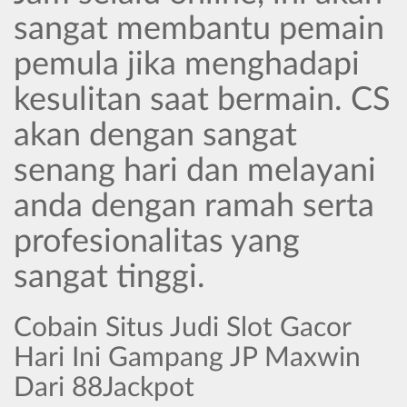
sangat membantu pemain
pemula jika menghadapi
kesulitan saat bermain. CS
akan dengan sangat
senang hari dan melayani
anda dengan ramah serta
profesionalitas yang
sangat tinggi.
Cobain Situs Judi Slot Gacor
Hari Ini Gampang JP Maxwin
Dari 88Jackpot