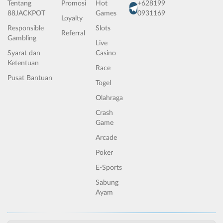
Tentang
Promosi
Hot
+628199
88JACKPOT
Games
0931169
Loyalty
Responsible
Slots
Referral
Gambling
Live
Syarat dan
Casino
Ketentuan
Race
Pusat Bantuan
Togel
Olahraga
Crash
Game
Arcade
Poker
E-Sports
Sabung
Ayam