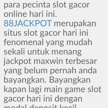
para pecinta slot gacor
online hari ini.
88JACKPOT
merupakan
situs slot gacor hari ini
fenomenal yang mudah
sekali untuk menang
jackpot maxwin terbesar
yang belum pernah anda
bayangkan. Bayangkan
kapan lagi main game slot
gacor hari ini dengan