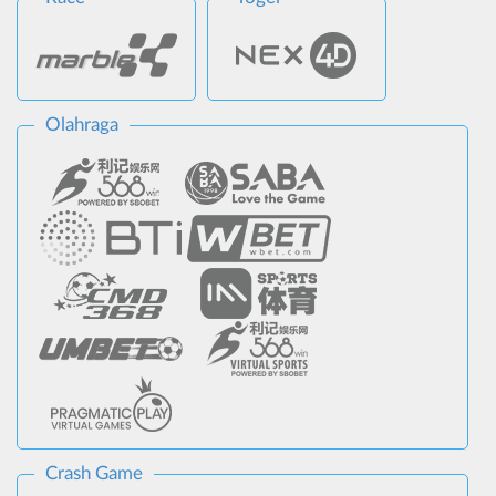
Olahraga
Crash Game