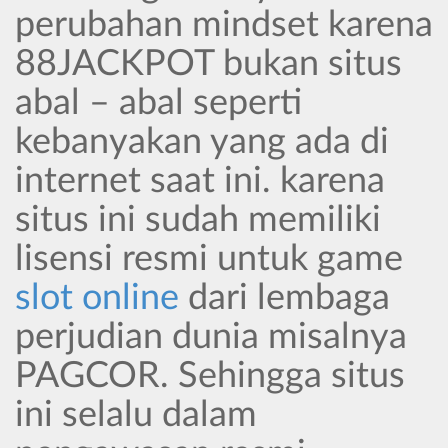
perubahan mindset karena
88JACKPOT bukan situs
abal – abal seperti
kebanyakan yang ada di
internet saat ini. karena
situs ini sudah memiliki
lisensi resmi untuk game
slot online
dari lembaga
perjudian dunia misalnya
PAGCOR. Sehingga situs
ini selalu dalam