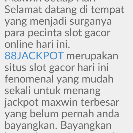
Selamat datang di tempat
yang menjadi surganya
para pecinta slot gacor
online hari ini.
88JACKPOT
merupakan
situs slot gacor hari ini
fenomenal yang mudah
sekali untuk menang
jackpot maxwin terbesar
yang belum pernah anda
bayangkan. Bayangkan