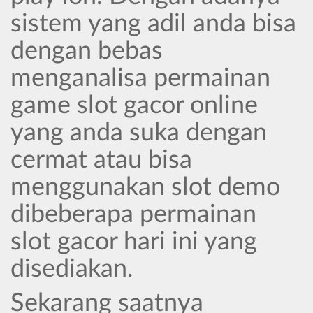
sistem yang adil anda bisa
dengan bebas
menganalisa permainan
game slot gacor online
yang anda suka dengan
cermat atau bisa
menggunakan slot demo
dibeberapa permainan
slot gacor hari ini yang
disediakan.
Sekarang saatnya