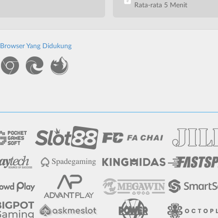
Rata-rata 5 Menit
Browser Yang Didukung