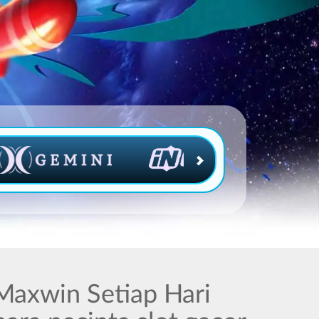
Maxwin Setiap Hari