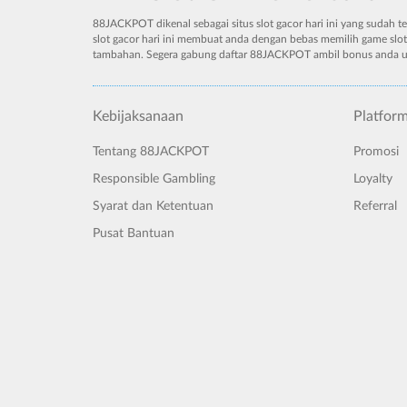
88JACKPOT dikenal sebagai situs slot gacor hari ini yang sudah
slot gacor hari ini membuat anda dengan bebas memilih game slot g
tambahan. Segera gabung daftar 88JACKPOT ambil bonus anda 
Kebijaksanaan
Platfor
Tentang 88JACKPOT
Promosi
Responsible Gambling
Loyalty
Syarat dan Ketentuan
Referral
Pusat Bantuan