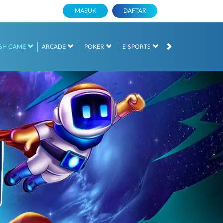
MASUK
DAFTAR
SH GAME
ARCADE
POKER
E-SPORTS
SABUNG AYAM