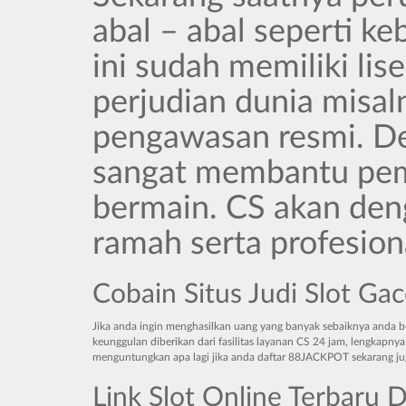
abal – abal seperti ke
ini sudah memiliki li
perjudian dunia misal
pengawasan resmi. Den
sangat membantu pema
bermain. CS akan den
ramah serta profesiona
Cobain Situs Judi Slot Ga
Jika anda ingin menghasilkan uang yang banyak sebaiknya anda b
keunggulan diberikan dari fasilitas layanan CS 24 jam, lengkapnya
menguntungkan apa lagi jika anda daftar 88JACKPOT sekarang jug
Link Slot Online Terbaru