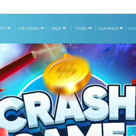
OTS
LIVE CASINO
RACE
TOGEL
OLAHRAGA
CRA