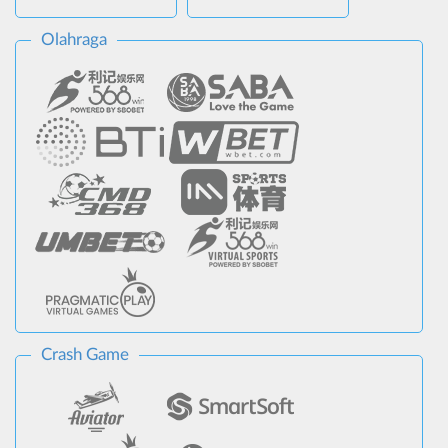
Olahraga
Crash Game