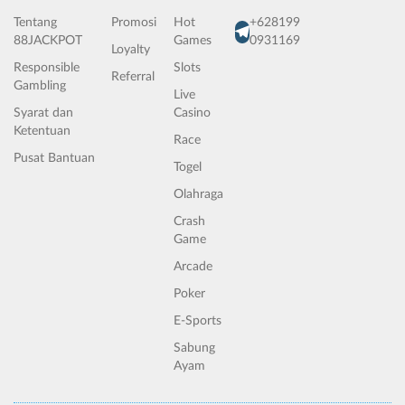
Tentang
Promosi
Hot
+628199
88JACKPOT
Games
0931169
Loyalty
Responsible
Slots
Referral
Gambling
Live
Syarat dan
Casino
Ketentuan
Race
Pusat Bantuan
Togel
Olahraga
Crash
Game
Arcade
Poker
E-Sports
Sabung
Ayam