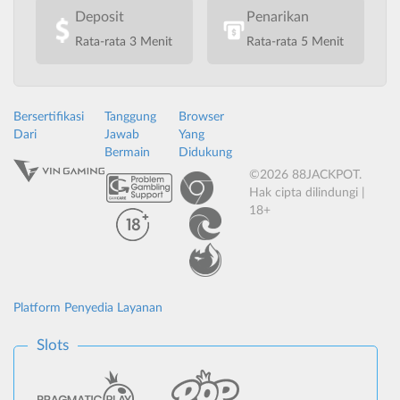
Deposit
Penarikan
Rata-rata 3 Menit
Rata-rata 5 Menit
Bersertifikasi
Tanggung
Browser
Dari
Jawab
Yang
Bermain
Didukung
©2026 88JACKPOT.
Hak cipta dilindungi |
18+
Platform Penyedia Layanan
Slots