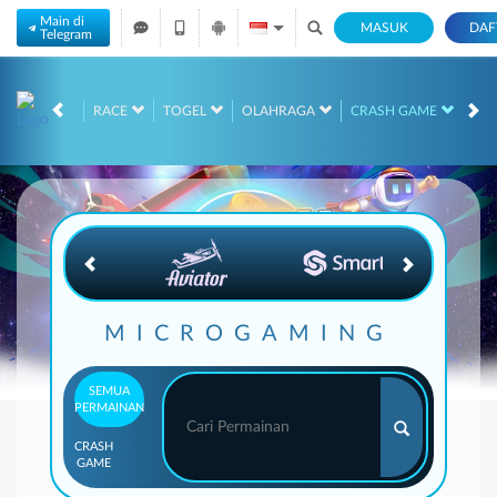
Main di
MASUK
DAF
Telegram
VE CASINO
RACE
TOGEL
OLAHRAGA
CRASH GAME
AR
MICROGAMING
SEMUA
PERMAINAN
CRASH
GAME