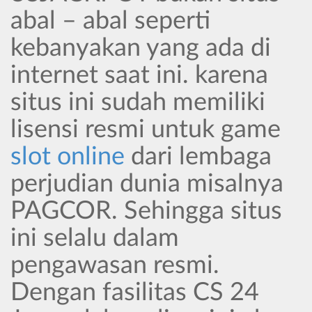
abal – abal seperti
kebanyakan yang ada di
internet saat ini. karena
situs ini sudah memiliki
lisensi resmi untuk game
slot online
dari lembaga
perjudian dunia misalnya
PAGCOR. Sehingga situs
ini selalu dalam
pengawasan resmi.
Dengan fasilitas CS 24