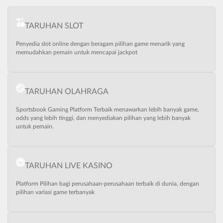
TARUHAN SLOT
Penyedia slot online dengan beragam pilihan game menarik yang
memudahkan pemain untuk mencapai jackpot
TARUHAN OLAHRAGA
Sportsbook Gaming Platform Terbaik menawarkan lebih banyak game,
odds yang lebih tinggi, dan menyediakan pilihan yang lebih banyak
untuk pemain.
TARUHAN LIVE KASINO
Platform Pilihan bagi perusahaan-perusahaan terbaik di dunia, dengan
pilihan variasi game terbanyak