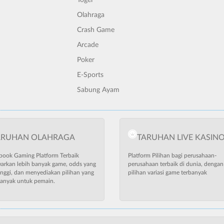
Togel
Olahraga
Crash Game
Arcade
Poker
E-Sports
Sabung Ayam
ARUHAN OLAHRAGA
TARUHAN LIVE KASIN
book Gaming Platform Terbaik
Platform Pilihan bagi perusahaan-
rkan lebih banyak game, odds yang
perusahaan terbaik di dunia, dengan
tinggi, dan menyediakan pilihan yang
pilihan variasi game terbanyak
banyak untuk pemain.