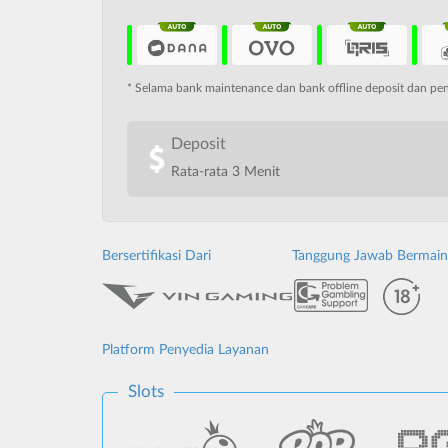
* Selama bank maintenance dan bank offline deposit dan pen
Deposit
Rata-rata 3 Menit
Bersertifikasi Dari
Tanggung Jawab Bermain
Platform Penyedia Layanan
Slots