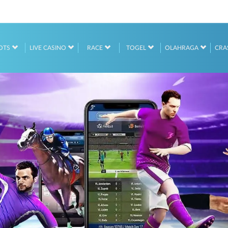
OTS
LIVE CASINO
RACE
TOGEL
OLAHRAGA
CRA