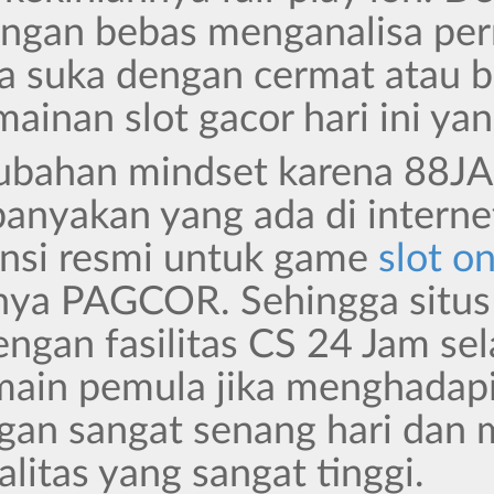
dengan bebas menganalisa pe
da suka dengan cermat atau 
inan slot gacor hari ini yan
rubahan mindset karena 88J
banyakan yang ada di internet
sensi resmi untuk game
slot on
nya PAGCOR. Sehingga situs 
gan fasilitas CS 24 Jam sela
in pemula jika menghadapi 
gan sangat senang hari dan 
litas yang sangat tinggi.