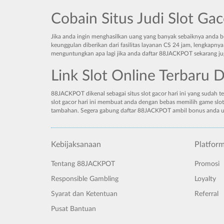
Cobain Situs Judi Slot Ga
Jika anda ingin menghasilkan uang yang banyak sebaiknya anda b
keunggulan diberikan dari fasilitas layanan CS 24 jam, lengkapnya
menguntungkan apa lagi jika anda daftar 88JACKPOT sekarang jug
Link Slot Online Terbaru
88JACKPOT dikenal sebagai situs slot gacor hari ini yang sudah
slot gacor hari ini membuat anda dengan bebas memilih game slot g
tambahan. Segera gabung daftar 88JACKPOT ambil bonus anda 
Kebijaksanaan
Platfor
Tentang 88JACKPOT
Promosi
Responsible Gambling
Loyalty
Syarat dan Ketentuan
Referral
Pusat Bantuan