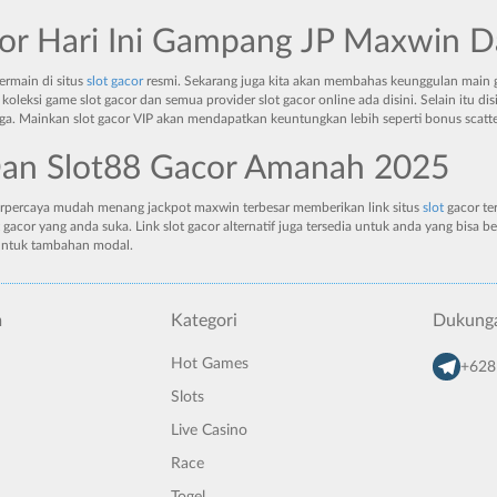
cor Hari Ini Gampang JP Maxwin D
ermain di situs
slot gacor
resmi. Sekarang juga kita akan membahas keunggulan main 
 koleksi game slot gacor dan semua provider slot gacor online ada disini. Selain itu d
a. Mainkan slot gacor VIP akan mendapatkan keuntungkan lebih seperti bonus scatte
 Dan Slot88 Gacor Amanah 2025
 terpercaya mudah menang jackpot maxwin terbesar memberikan link situs
slot
gacor ter
acor yang anda suka. Link slot gacor alternatif juga tersedia untuk anda yang bisa b
untuk tambahan modal.
m
Kategori
Dukung
Hot Games
+628
Slots
Live Casino
Race