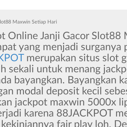
Slot88 Maxwin Setiap Hari
t Online Janji Gacor Slot88 
pat yang menjadi surganya p
KPOT
merupakan situs slot ga
 sekali untuk menang jackp
da bayangkan. Bayangkan k
ngan modal deposit kecil seb
an jackpot maxwin 5000x lip
a terjadi karena 88JACKPOT 
 kekiniannya fair play loh. 