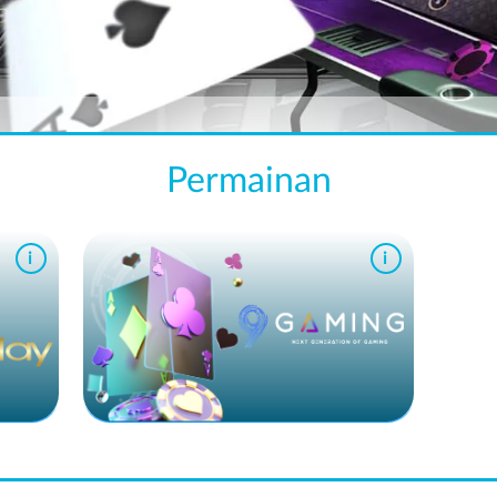
Permainan
i
i