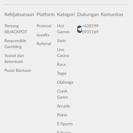
Kebijaksanaan
Platform
Kategori
Dukungan
Komunitas
Tentang
Promosi
Hot
+628199
88JACKPOT
Games
0931169
Loyalty
Responsible
Slots
Referral
Gambling
Live
Syarat dan
Casino
Ketentuan
Race
Pusat Bantuan
Togel
Olahraga
Crash
Game
Arcade
Poker
E-Sports