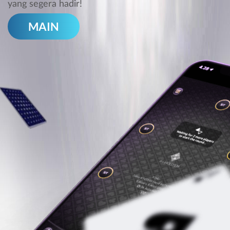
yang segera hadir!
MAIN