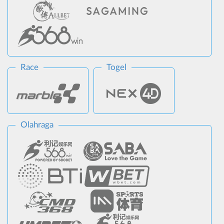
Race
Togel
Olahraga