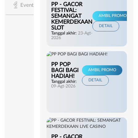
PP - GACOR
Event
FESTIVAL:
SEMANGAT
AMBIL PROMO
KEMERDEKAAN
DETAIL
SLOT
Tanggal akhir:
23-Agt-
2026
PP POP
BAGI BAGI
AMBIL PROMO
HADIAH!
DETAIL
Tanggal akhir:
09-Agt-2026
PP - GACOR