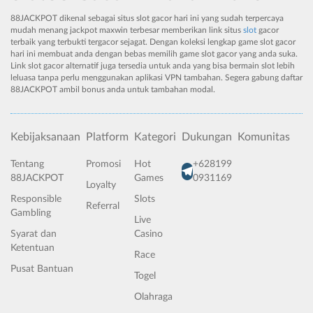
88JACKPOT dikenal sebagai situs slot gacor hari ini yang sudah terpercaya
mudah menang jackpot maxwin terbesar memberikan link situs
slot
gacor
terbaik yang terbukti tergacor sejagat. Dengan koleksi lengkap game slot gacor
hari ini membuat anda dengan bebas memilih game slot gacor yang anda suka.
Link slot gacor alternatif juga tersedia untuk anda yang bisa bermain slot lebih
leluasa tanpa perlu menggunakan aplikasi VPN tambahan. Segera gabung daftar
88JACKPOT ambil bonus anda untuk tambahan modal.
Kebijaksanaan
Platform
Kategori
Dukungan
Komunitas
Tentang
Promosi
Hot
+628199
88JACKPOT
Games
0931169
Loyalty
Responsible
Slots
Referral
Gambling
Live
Syarat dan
Casino
Ketentuan
Race
Pusat Bantuan
Togel
Olahraga