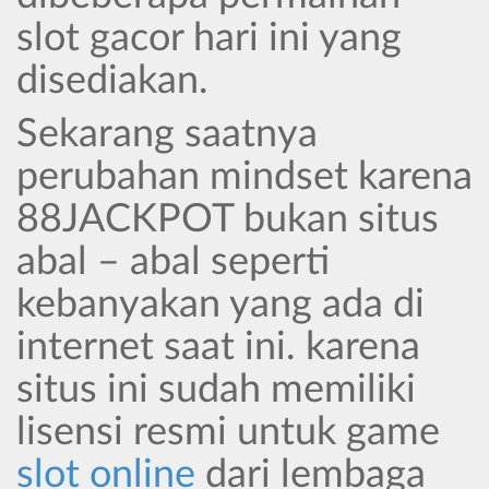
slot gacor hari ini yang
disediakan.
Sekarang saatnya
perubahan mindset karena
88JACKPOT bukan situs
abal – abal seperti
kebanyakan yang ada di
internet saat ini. karena
situs ini sudah memiliki
lisensi resmi untuk game
slot online
dari lembaga