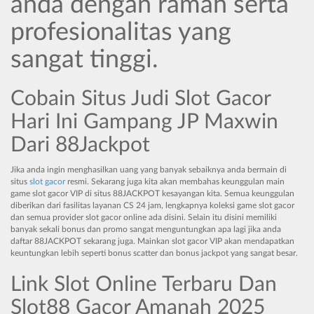
anda dengan ramah serta
profesionalitas yang
sangat tinggi.
Cobain Situs Judi Slot Gacor
Hari Ini Gampang JP Maxwin
Dari 88Jackpot
Jika anda ingin menghasilkan uang yang banyak sebaiknya anda bermain di
situs
slot gacor
resmi. Sekarang juga kita akan membahas keunggulan main
game slot gacor VIP di situs 88JACKPOT kesayangan kita. Semua keunggulan
diberikan dari fasilitas layanan CS 24 jam, lengkapnya koleksi game slot gacor
dan semua provider slot gacor online ada disini. Selain itu disini memiliki
banyak sekali bonus dan promo sangat menguntungkan apa lagi jika anda
daftar 88JACKPOT sekarang juga. Mainkan slot gacor VIP akan mendapatkan
keuntungkan lebih seperti bonus scatter dan bonus jackpot yang sangat besar.
Link Slot Online Terbaru Dan
Slot88 Gacor Amanah 2025