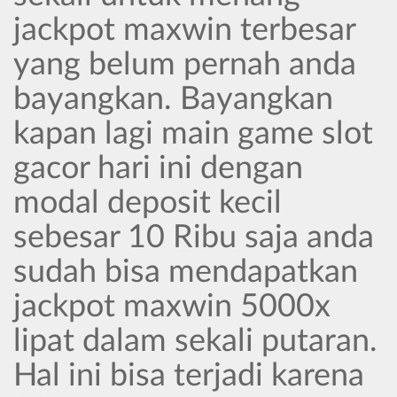
jackpot maxwin terbesar
yang belum pernah anda
bayangkan. Bayangkan
kapan lagi main game slot
gacor hari ini dengan
modal deposit kecil
sebesar 10 Ribu saja anda
sudah bisa mendapatkan
jackpot maxwin 5000x
lipat dalam sekali putaran.
Hal ini bisa terjadi karena