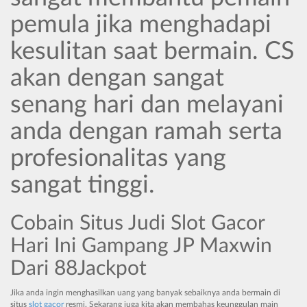
pemula jika menghadapi
kesulitan saat bermain. CS
akan dengan sangat
senang hari dan melayani
anda dengan ramah serta
profesionalitas yang
sangat tinggi.
Cobain Situs Judi Slot Gacor
Hari Ini Gampang JP Maxwin
Dari 88Jackpot
Jika anda ingin menghasilkan uang yang banyak sebaiknya anda bermain di
situs
slot gacor
resmi. Sekarang juga kita akan membahas keunggulan main