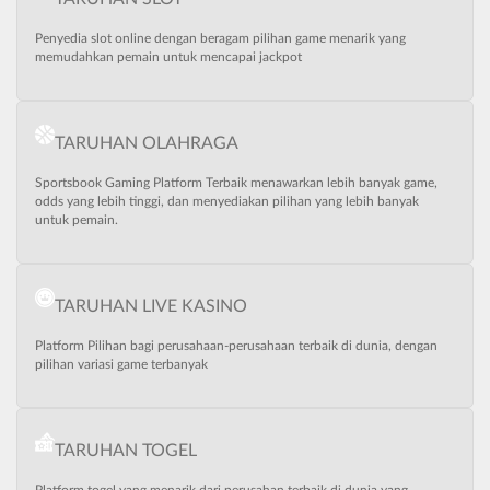
Penyedia slot online dengan beragam pilihan game menarik yang
memudahkan pemain untuk mencapai jackpot
TARUHAN OLAHRAGA
Sportsbook Gaming Platform Terbaik menawarkan lebih banyak game,
odds yang lebih tinggi, dan menyediakan pilihan yang lebih banyak
untuk pemain.
TARUHAN LIVE KASINO
Platform Pilihan bagi perusahaan-perusahaan terbaik di dunia, dengan
pilihan variasi game terbanyak
TARUHAN TOGEL
Platform togel yang menarik dari perusahan terbaik di dunia yang