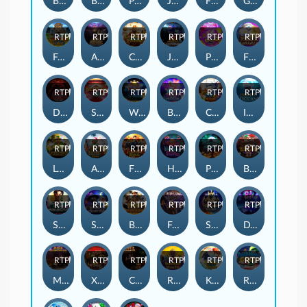
Boom of Prosperity
Buffalo Rush
Pinata Fest
Jumanji Bonanza
Firefly Hunter
Genie Mystery
RTP
82%
RTP
93%
RTP
88%
RTP
95%
RTP
85%
RTP
Football Fever
Aztec: Bonus Hunt
Cai Shen Fortune
Jewel Mastermind
Piggy Bank Gold 2
Fish Prawn Crab Bonanza
RTP
86%
RTP
92%
RTP
80%
RTP
RTP
95%
RTP
Dark Ritual
Slotto 4D
World Cup Final
Bunny to the Moon
Cat & Mouse
Infinity Ocean
RTP
87%
RTP
RTP
RTP
79%
RTP
79%
RTP
88%
Leprechaun’s Fortune
Aztec: Bonus Hunt 2 Xmas
Fighting Bull
Hungry Slime
Phantom Multiplier
BlackJack21
RTP
79%
RTP
89%
RTP
RTP
RTP
RTP
93%
Squid Game 2: Mukunghwa
Starry Adventure
Book of Safari
Fantastic Beast
Scale of Heaven: Anubis
DJ Fever
RTP
RTP
RTP
RTP
RTP
RTP
94%
Mace of Hercules
Xmas Gift Delight
Cookie Hunter
Ramakien Blessing
Kingyo Riches
Rush Hour Gold