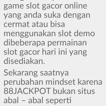
game slot gacor online
yang anda suka dengan
cermat atau bisa
menggunakan slot demo
dibeberapa permainan
slot gacor hari ini yang
disediakan.
Sekarang saatnya
perubahan mindset karena
88JACKPOT bukan situs
abal – abal seperti