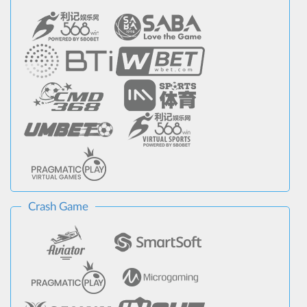
Crash Game