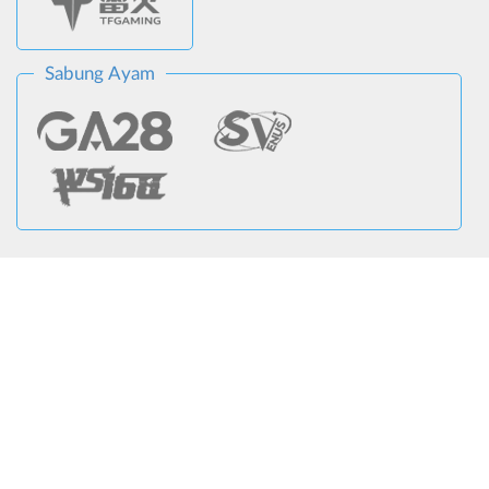
Sabung Ayam