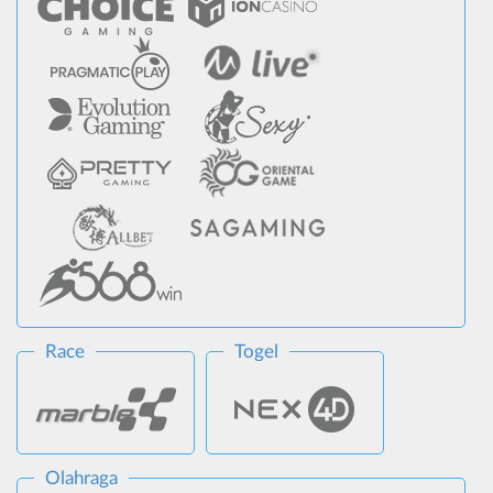
Race
Togel
Olahraga