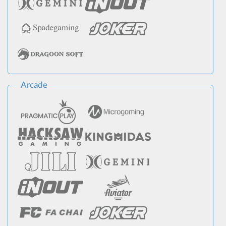
Arcade