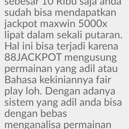
sebesar 10 Ribu saja anda
sudah bisa mendapatkan
jackpot maxwin 5000x
lipat dalam sekali putaran.
Hal ini bisa terjadi karena
88JACKPOT mengusung
permainan yang adil atau
Bahasa kekiniannya fair
play loh. Dengan adanya
sistem yang adil anda bisa
dengan bebas
menganalisa permainan