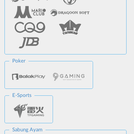
Poker
E-Sports
Sabung Ayam