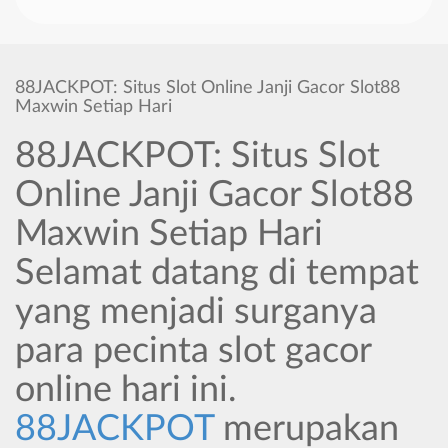
88JACKPOT: Situs Slot Online Janji Gacor Slot88
Maxwin Setiap Hari
88JACKPOT: Situs Slot
Online Janji Gacor Slot88
Maxwin Setiap Hari
Selamat datang di tempat
yang menjadi surganya
para pecinta slot gacor
online hari ini.
88JACKPOT
merupakan