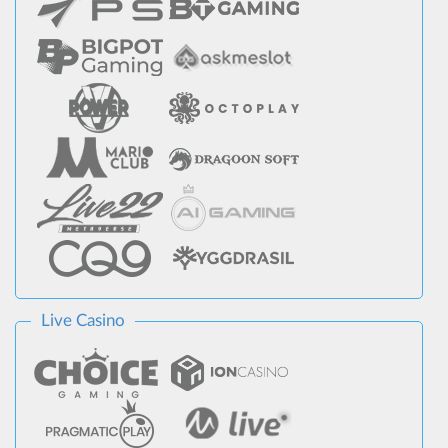
Live Casino