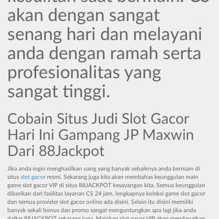
akan dengan sangat
senang hari dan melayani
anda dengan ramah serta
profesionalitas yang
sangat tinggi.
Cobain Situs Judi Slot Gacor
Hari Ini Gampang JP Maxwin
Dari 88Jackpot
Jika anda ingin menghasilkan uang yang banyak sebaiknya anda bermain di
situs
slot gacor
resmi. Sekarang juga kita akan membahas keunggulan main
game slot gacor VIP di situs 88JACKPOT kesayangan kita. Semua keunggulan
diberikan dari fasilitas layanan CS 24 jam, lengkapnya koleksi game slot gacor
dan semua provider slot gacor online ada disini. Selain itu disini memiliki
banyak sekali bonus dan promo sangat menguntungkan apa lagi jika anda
daftar 88JACKPOT sekarang juga. Mainkan slot gacor VIP akan mendapatkan