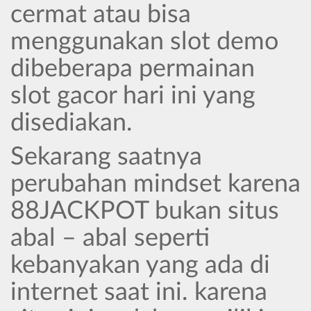
cermat atau bisa
menggunakan slot demo
dibeberapa permainan
slot gacor hari ini yang
disediakan.
Sekarang saatnya
perubahan mindset karena
88JACKPOT bukan situs
abal – abal seperti
kebanyakan yang ada di
internet saat ini. karena