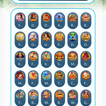
Since I'm here
Diamond buffalo
Dragon Gem2
Arctic Clash
ROMAN WARRIOR
Big Eater
Yuanbao Mahjong
Olympus - Zeus
Unparalleled Phoenix Dynasty
Fortune's Treasure
Dragon777
OLYMPUS DEMETER
KING ARTHUR
Fuwa Baoxi
X'Mas LABUBU
SAFARI HEAT 2-MULTIPLY FUN
Money Rush
Dragon’s Treasures
Mansion Battle Royale
Fire Dragon
Water Dragon
Treasure Hunters
Circus-Lucky Mix
Fortune Cat
Time Machine
Beach Baby
Wonderland
Rich Fortune
Weird Xmas2
Gold Fairy 2