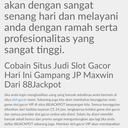
akan dengan sangat
senang hari dan melayani
anda dengan ramah serta
profesionalitas yang
sangat tinggi.
Cobain Situs Judi Slot Gacor
Hari Ini Gampang JP Maxwin
Dari 88Jackpot
Jika anda ingin menghasilkan uang yang banyak sebaiknya anda bermain di
situs
slot gacor
resmi. Sekarang juga kita akan membahas keunggulan main
game slot gacor VIP di situs 88JACKPOT kesayangan kita. Semua keunggulan
diberikan dari fasilitas layanan CS 24 jam, lengkapnya koleksi game slot gacor
dan semua provider slot gacor online ada disini. Selain itu disini memiliki
banyak sekali bonus dan promo sangat menguntungkan apa lagi jika anda
daftar 88JACKPOT sekarang juga. Mainkan slot gacor VIP akan mendapatkan