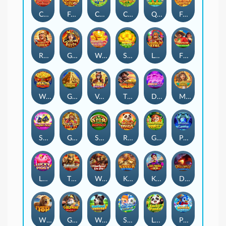
Cai Shen Arrives!
Fortune Toto 4D
Crazy ATM
Crazy Money Rolling
Quetzalcoatl
Fortune Horse
ROMAN WARRIOR2
Gods of Egypt
Wealth Rising 2
Super Clovers 2
Legend of Aztec2
Fiesta de Mexicana
Wealth Rolling
Golden Temple2
Vault Beauty Thief
The Age Of Navigation
DISCO 777
MEOW DYNASTY
Super Ace
Gold Rush Blast
STAR Bingo
Rolling Panda
Gold Rush Party
Pluto Gems
Lucky Piggy
Thor of Mars
Warlord Lu Bu
King's Return
Knife Throwing Show
Dragon's Expedition
Wilderness Lion
Goldmine Blast
Woof-woof Paradise
Strike Storm
Lucky Panda
Penguin Smash