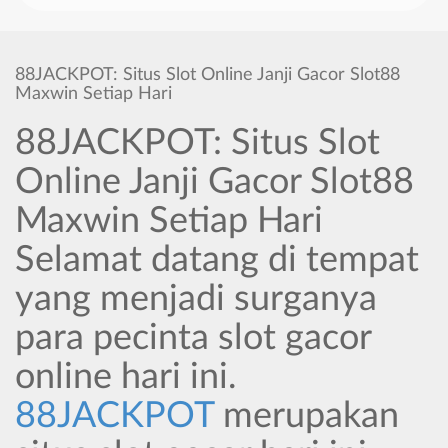
88JACKPOT: Situs Slot Online Janji Gacor Slot88
Maxwin Setiap Hari
88JACKPOT: Situs Slot
Online Janji Gacor Slot88
Maxwin Setiap Hari
Selamat datang di tempat
yang menjadi surganya
para pecinta slot gacor
online hari ini.
88JACKPOT
merupakan