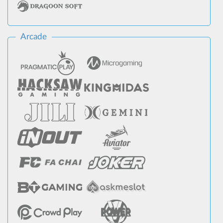
Arcade