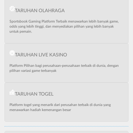
TARUHAN OLAHRAGA
Sportsbook Gaming Platform Terbaik menawarkan lebih banyak game,
odds yang lebih tinggi, dan menyediakan pilihan yang lebih banyak
untuk pemain.
TARUHAN LIVE KASINO
Platform Pilihan bagi perusahaan-perusahaan terbaik di dunia, dengan
pilihan variasi game terbanyak
TARUHAN TOGEL
Platform togel yang menarik dari perusahan terbaik di dunia yang
menawarkan hadiah kemenangan besar