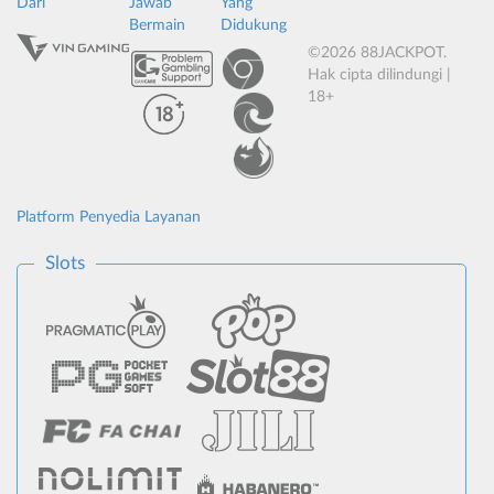
Dari
Jawab
Yang
Bermain
Didukung
©2026 88JACKPOT.
Hak cipta dilindungi |
18+
Platform Penyedia Layanan
Slots