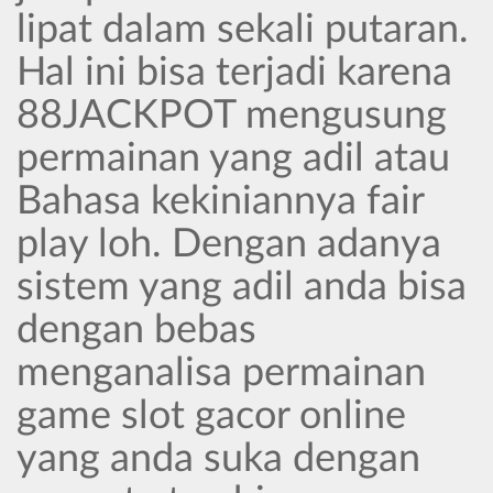
lipat dalam sekali putaran.
Hal ini bisa terjadi karena
88JACKPOT mengusung
permainan yang adil atau
Bahasa kekiniannya fair
play loh. Dengan adanya
sistem yang adil anda bisa
dengan bebas
menganalisa permainan
game slot gacor online
yang anda suka dengan