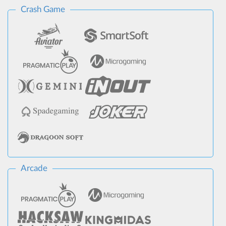
Crash Game
Arcade