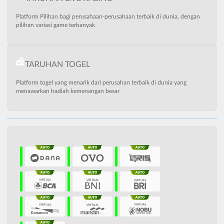
Platform Pilihan bagi perusahaan-perusahaan terbaik di dunia, dengan
pilihan variasi game terbanyak
TARUHAN TOGEL
Platform togel yang menarik dari perusahan terbaik di dunia yang
menawarkan hadiah kemenangan besar