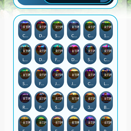
RTP
98%
RTP
90%
RTP
93%
RTP
90%
RTP
RTP
88%
Crazy777 2
Devil Fire Bonu$ Coin
Super Ace 2
Crystal 777 DELUXE
Clover Coins 4x4
100 Blazing Clover
RTP
80%
RTP
86%
RTP
81%
RTP
93%
RTP
88%
RTP
96%
Lucky Macaw
Devil Fire Twins
Fortune Hook Boom
Dice & Drop
Supernova
Circus Joker 4096
RTP
88%
RTP
80%
RTP
88%
RTP
89%
RTP
85%
RTP
Super Ace SPEED
Fortune Garuda 1000
Joker's Fortune
Joker Coins Expanded
Crown of Fortune
Lucky Caramelo
RTP
84%
RTP
84%
RTP
85%
RTP
81%
RTP
83%
RTP
93%
Rapid Gems 777
Pirate Queen 2
Safari King
FORTUNE GARUDA 500
3 Coin Treasures 2
Boxing King Title Match
RTP
97%
RTP
92%
RTP
98%
RTP
82%
RTP
80%
RTP
82%