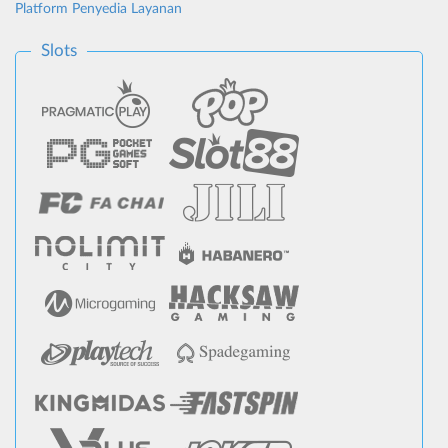
Platform Penyedia Layanan
Slots