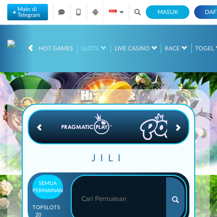
Main di
MASUK
DAF
Telegram
IDR
12,731,767,
HOT GAMES
SLOTS
LIVE CASINO
RACE
TOGEL
JILI
SEMUA
PERMAINAN
TOP
SLOTS
20