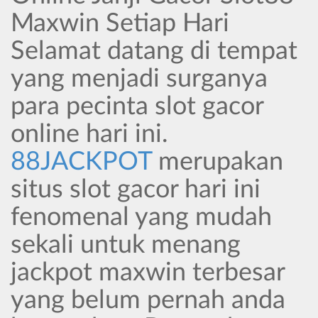
Maxwin Setiap Hari
Selamat datang di tempat
yang menjadi surganya
para pecinta slot gacor
online hari ini.
88JACKPOT
merupakan
situs slot gacor hari ini
fenomenal yang mudah
sekali untuk menang
jackpot maxwin terbesar
yang belum pernah anda