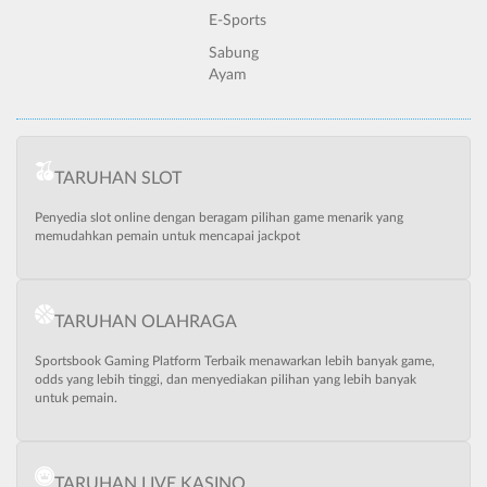
E-Sports
Sabung
Ayam
TARUHAN SLOT
Penyedia slot online dengan beragam pilihan game menarik yang
memudahkan pemain untuk mencapai jackpot
TARUHAN OLAHRAGA
Sportsbook Gaming Platform Terbaik menawarkan lebih banyak game,
odds yang lebih tinggi, dan menyediakan pilihan yang lebih banyak
untuk pemain.
TARUHAN LIVE KASINO