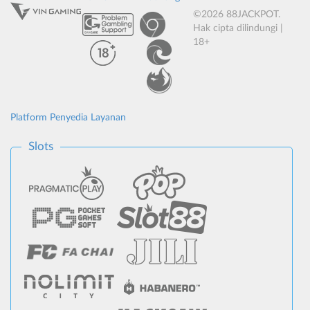
©2026 88JACKPOT.
Hak cipta dilindungi |
18+
Platform Penyedia Layanan
Slots