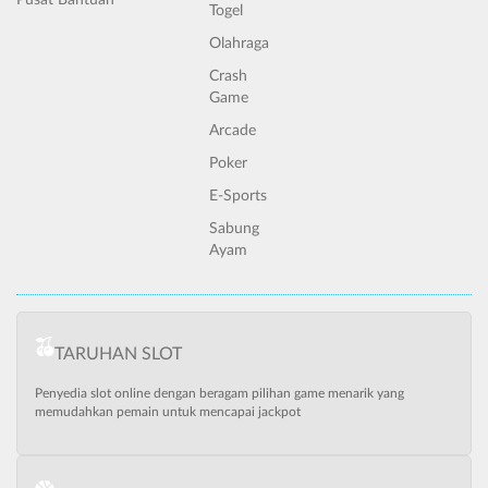
Pusat Bantuan
Togel
Olahraga
Crash
Game
Arcade
Poker
E-Sports
Sabung
Ayam
TARUHAN SLOT
Penyedia slot online dengan beragam pilihan game menarik yang
memudahkan pemain untuk mencapai jackpot