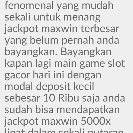
fenomenal yang mudah
sekali untuk menang
jackpot maxwin terbesar
yang belum pernah anda
bayangkan. Bayangkan
kapan lagi main game slot
gacor hari ini dengan
modal deposit kecil
sebesar 10 Ribu saja anda
sudah bisa mendapatkan
jackpot maxwin 5000x