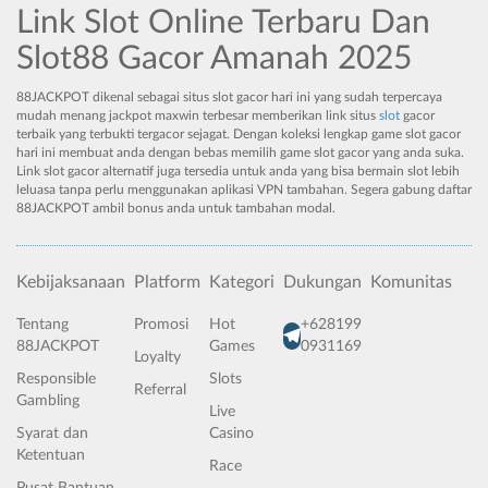
Link Slot Online Terbaru Dan
Slot88 Gacor Amanah 2025
88JACKPOT dikenal sebagai situs slot gacor hari ini yang sudah terpercaya
mudah menang jackpot maxwin terbesar memberikan link situs
slot
gacor
terbaik yang terbukti tergacor sejagat. Dengan koleksi lengkap game slot gacor
hari ini membuat anda dengan bebas memilih game slot gacor yang anda suka.
Link slot gacor alternatif juga tersedia untuk anda yang bisa bermain slot lebih
leluasa tanpa perlu menggunakan aplikasi VPN tambahan. Segera gabung daftar
88JACKPOT ambil bonus anda untuk tambahan modal.
Kebijaksanaan
Platform
Kategori
Dukungan
Komunitas
Tentang
Promosi
Hot
+628199
88JACKPOT
Games
0931169
Loyalty
Responsible
Slots
Referral
Gambling
Live
Syarat dan
Casino
Ketentuan
Race