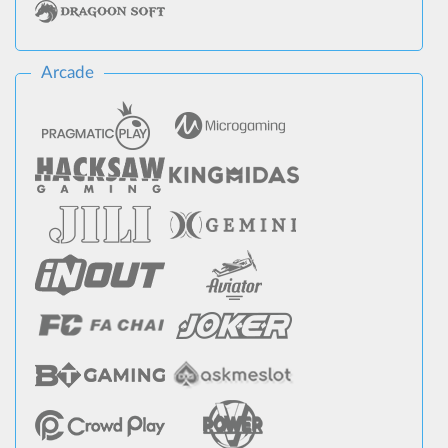
Arcade