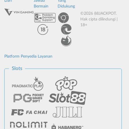
Dari
Jawab
Yang
Bermain
Didukung
©2026 88JACKPOT.
Hak cipta dilindungi |
18+
Platform Penyedia Layanan
Slots