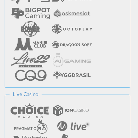
Live Casino