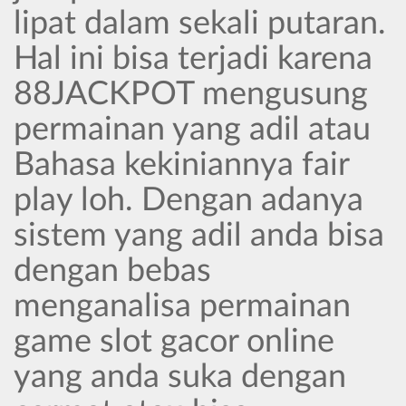
lipat dalam sekali putaran.
Hal ini bisa terjadi karena
88JACKPOT mengusung
permainan yang adil atau
Bahasa kekiniannya fair
play loh. Dengan adanya
sistem yang adil anda bisa
dengan bebas
menganalisa permainan
game slot gacor online
yang anda suka dengan