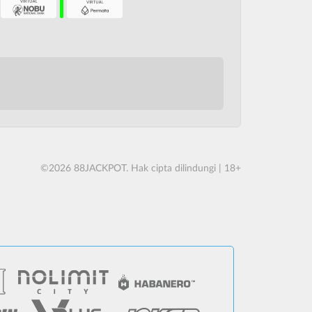
©2026 88JACKPOT. Hak cipta dilindungi | 18+