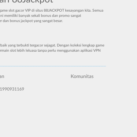
game slot gacor VIP di situs 88JACKPOT kesayangan kita. Semua
isini memiliki banyak sekali bonus dan promo sangat
r dan bonus jackpot yang sangat besar.
baik yang terbukti tergacor sejagat. Dengan koleksi lengkap game
ermain slot lebih leluasa tanpa perlu menggunakan aplikasi VPN
an
Komunitas
1990931169