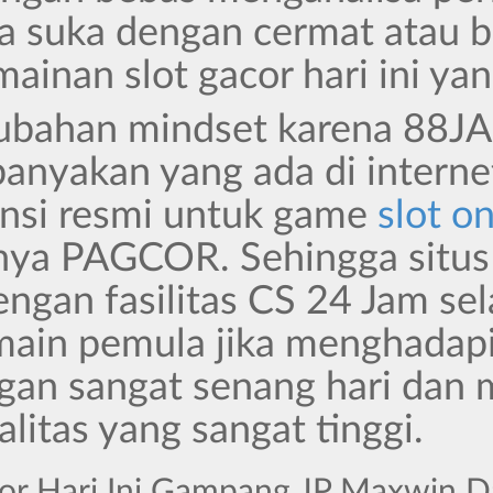
da suka dengan cermat atau 
inan slot gacor hari ini yan
rubahan mindset karena 88J
banyakan yang ada di internet
sensi resmi untuk game
slot on
nya PAGCOR. Sehingga situs 
gan fasilitas CS 24 Jam sela
in pemula jika menghadapi 
gan sangat senang hari dan 
litas yang sangat tinggi.
cor Hari Ini Gampang JP Maxwin D