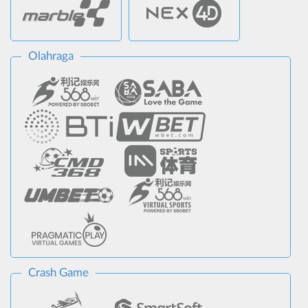
Olahraga
Crash Game