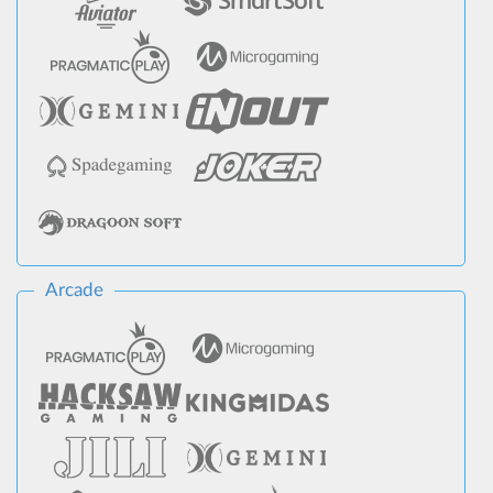
Arcade