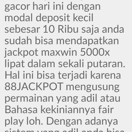
gacor hari ini dengan
modal deposit kecil
sebesar 10 Ribu saja anda
sudah bisa mendapatkan
jackpot maxwin 5000x
lipat dalam sekali putaran.
Hal ini bisa terjadi karena
88JACKPOT mengusung
permainan yang adil atau
Bahasa kekiniannya fair
play loh. Dengan adanya