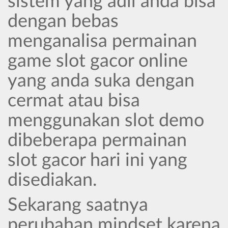
sistem yang adil anda bisa
dengan bebas
menganalisa permainan
game slot gacor online
yang anda suka dengan
cermat atau bisa
menggunakan slot demo
dibeberapa permainan
slot gacor hari ini yang
disediakan.
Sekarang saatnya
perubahan mindset karena