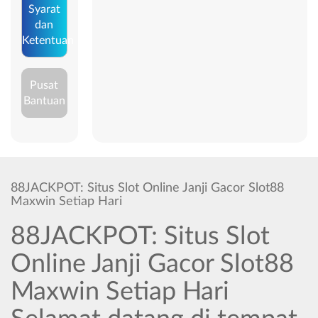
Syarat
dan
Ketentuan
Pusat
Bantuan
88JACKPOT: Situs Slot Online Janji Gacor Slot88
Maxwin Setiap Hari
88JACKPOT: Situs Slot
Online Janji Gacor Slot88
Maxwin Setiap Hari