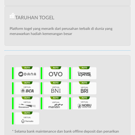
TARUHAN TOGEL
Platform togel yang menarik dari perusahan terbaik di dunia yang
menawarkan hadiah kemenangan besar
* Selama bank maintenance dan bank offline deposit dan penarikan