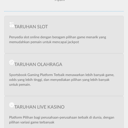
TARUHAN SLOT
Penyedia slot online dengan beragam pilihan game menarik yang
memudahkan pemain untuk mencapai jackpot
TARUHAN OLAHRAGA
Sportsbook Gaming Platform Terbaik menawarkan lebih banyak game,
odds yang lebih tinggi, dan menyediakan pilihan yang lebih banyak
untuk pemain.
TARUHAN LIVE KASINO
Platform Pilihan bagi perusahaan-perusahaan terbaik di dunia, dengan
pilihan variasi game terbanyak