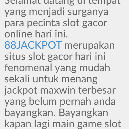
Selamat datang di tempat
yang menjadi surganya
para pecinta slot gacor
online hari ini.
88JACKPOT
merupakan
situs slot gacor hari ini
fenomenal yang mudah
sekali untuk menang
jackpot maxwin terbesar
yang belum pernah anda
bayangkan. Bayangkan
kapan lagi main game slot