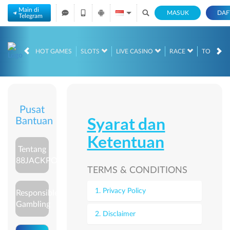
Main di
MASUK
DAF
Telegram
HOT GAMES
SLOTS
LIVE CASINO
RACE
TOGEL
Pusat
Syarat dan
Bantuan
Ketentuan
Tentang
88JACKPOT
TERMS & CONDITIONS
1. Privacy Policy
Responsible
Gambling
2. Disclaimer