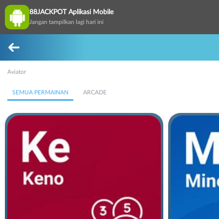
88JACKPOT Aplikasi Mobile
Jangan tampilkan lagi hari ini
Aviator
SEMUA PERMAINAN
ARCADE