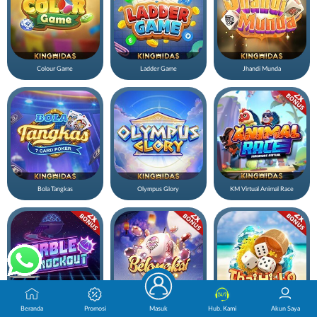
Colour Game
Ladder Game
Jhandi Munda
Bola Tangkas
Olympus Glory
KM Virtual Animal Race
Beranda
Promosi
Masuk
Hub. Kami
Akun Saya
KM Marble Knockout
Belangkai 2
Thai Hi Lo 2