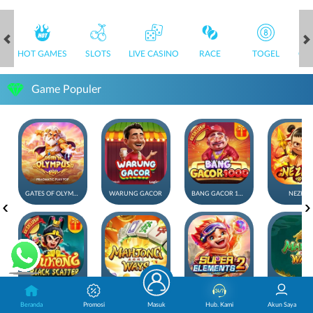
HOT GAMES
SLOTS
LIVE CASINO
RACE
TOGEL
OL
Game Populer
GATES OF OLYMPUS POP
WARUNG GACOR
BANG GACOR 1000
NEZHA 
WUKONG - BLACK SCATTER
MAHJONG WAYS
SUPER ELEMENTS 2
Beranda
Promosi
Masuk
Hub. Kami
Akun Saya