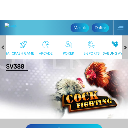
Masuk
Daftar
RAGA
CRASH GAME
ARCADE
POKER
E-SPORTS
SABUNG AYAM