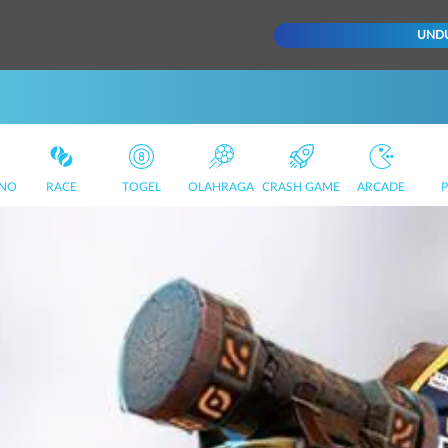
UND
INO
RACE
TOGEL
OLAHRAGA
CRASH GAME
ARCADE