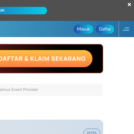
×
UH
Masuk
Daftar
emua Event Provider
DETAIL