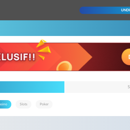
UND
S
asino
Slots
Poker