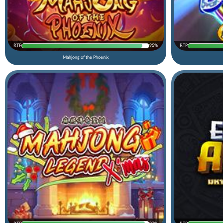
RTP
95%
RTP
Mahjong of the Phoenix