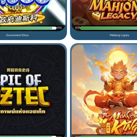
95%
RTP
Government Disco
Mahjong Legacy