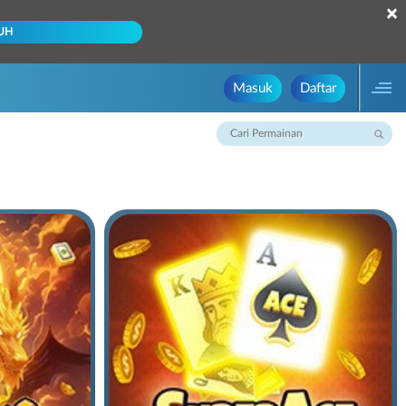
×
UH
Masuk
Daftar