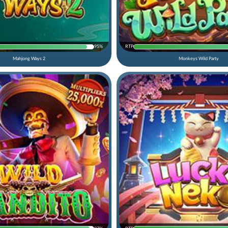
95%
RTP
Mahjong Ways 2
Monkeys Wild Party