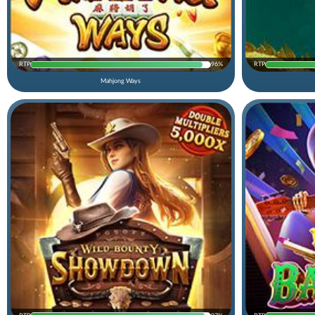
RTP
96%
RTP
Mahjong Ways