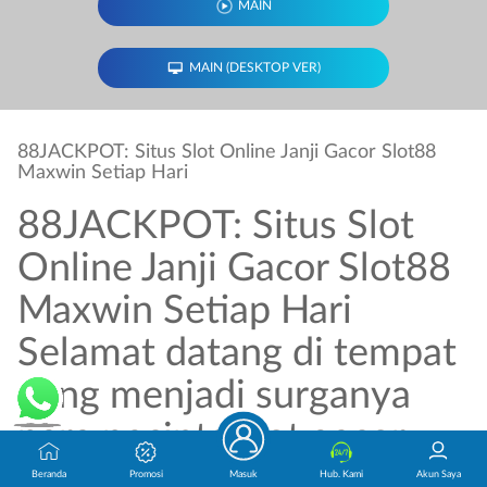
MAIN
MAIN (DESKTOP VER)
88JACKPOT: Situs Slot Online Janji Gacor Slot88
Maxwin Setiap Hari
88JACKPOT: Situs Slot
Online Janji Gacor Slot88
Maxwin Setiap Hari
Selamat datang di tempat
yang menjadi surganya
para pecinta slot gacor
online hari ini.
Beranda
Promosi
Masuk
Hub. Kami
Akun Saya