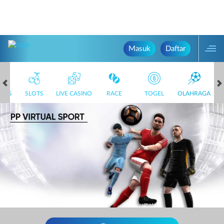
Masuk
Daftar
MES
SLOTS
LIVE CASINO
RACE
TOGEL
OLAHRAGA
CR