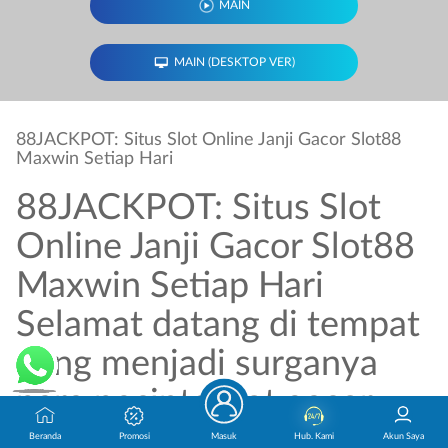
MAIN
MAIN (DESKTOP VER)
88JACKPOT: Situs Slot Online Janji Gacor Slot88
Maxwin Setiap Hari
88JACKPOT: Situs Slot
Online Janji Gacor Slot88
Maxwin Setiap Hari
Selamat datang di tempat
yang menjadi surganya
para pecinta slot gacor
online hari ini.
Beranda
Promosi
Masuk
Hub. Kami
Akun Saya