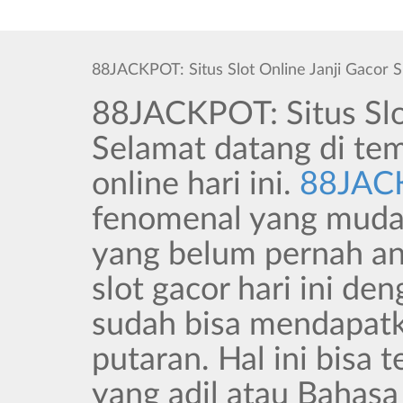
88JACKPOT: Situs Slot Online Janji Gacor 
88JACKPOT: Situs Slo
Selamat datang di tem
online hari ini.
88JAC
fenomenal yang mudah
yang belum pernah an
slot gacor hari ini de
sudah bisa mendapatk
putaran. Hal ini bis
yang adil atau Bahasa