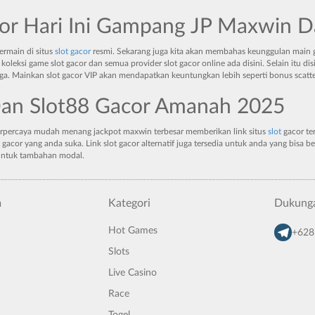
cor Hari Ini Gampang JP Maxwin D
ermain di situs
slot gacor
resmi. Sekarang juga kita akan membahas keunggulan main 
 koleksi game slot gacor dan semua provider slot gacor online ada disini. Selain itu d
a. Mainkan slot gacor VIP akan mendapatkan keuntungkan lebih seperti bonus scatte
 Dan Slot88 Gacor Amanah 2025
 terpercaya mudah menang jackpot maxwin terbesar memberikan link situs
slot
gacor ter
acor yang anda suka. Link slot gacor alternatif juga tersedia untuk anda yang bisa b
untuk tambahan modal.
m
Kategori
Dukung
Hot Games
+628
Slots
Live Casino
Race