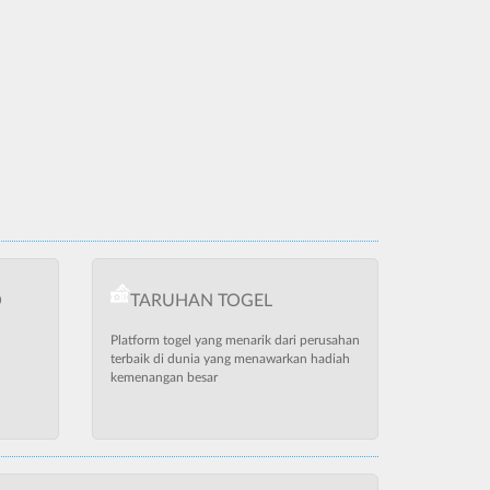
O
TARUHAN TOGEL
Platform togel yang menarik dari perusahan
terbaik di dunia yang menawarkan hadiah
kemenangan besar