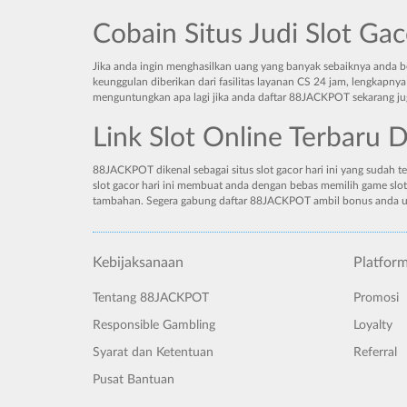
Cobain Situs Judi Slot Ga
Jika anda ingin menghasilkan uang yang banyak sebaiknya anda b
keunggulan diberikan dari fasilitas layanan CS 24 jam, lengkapnya
menguntungkan apa lagi jika anda daftar 88JACKPOT sekarang jug
Link Slot Online Terbaru
88JACKPOT dikenal sebagai situs slot gacor hari ini yang sudah
slot gacor hari ini membuat anda dengan bebas memilih game slot g
tambahan. Segera gabung daftar 88JACKPOT ambil bonus anda 
Kebijaksanaan
Platfor
Tentang 88JACKPOT
Promosi
Responsible Gambling
Loyalty
Syarat dan Ketentuan
Referral
Pusat Bantuan