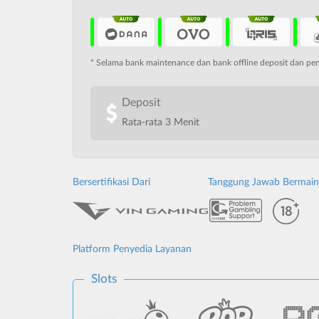
* Selama bank maintenance dan bank offline deposit dan pen
Deposit
Rata-rata 3 Menit
Bersertifikasi Dari
Tanggung Jawab Bermain
Platform Penyedia Layanan
Slots