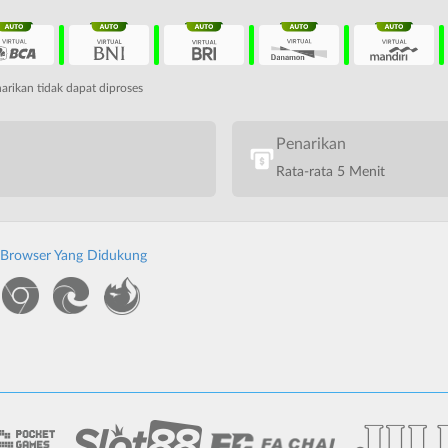
arikan tidak dapat diproses
Penarikan
Rata-rata 5 Menit
Browser Yang Didukung