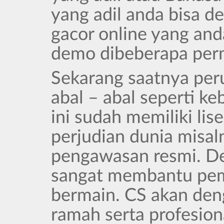
yang adil anda bisa 
gacor online yang an
demo dibeberapa perma
Sekarang saatnya pe
abal – abal seperti ke
ini sudah memiliki li
perjudian dunia misal
pengawasan resmi. Den
sangat membantu pema
bermain. CS akan den
ramah serta profesiona