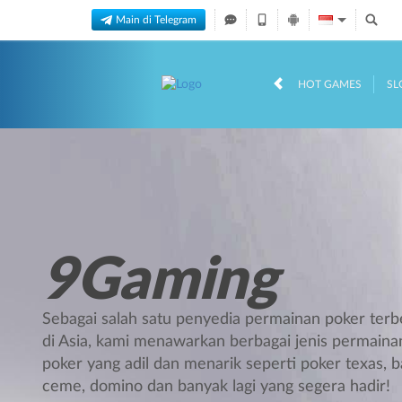
Main di Telegram
HOT GAMES
SL
9Gaming
Sebagai salah satu penyedia permainan poker terb
di Asia, kami menawarkan berbagai jenis permaina
poker yang adil dan menarik seperti poker texas, 
ceme, domino dan banyak lagi yang segera hadir!