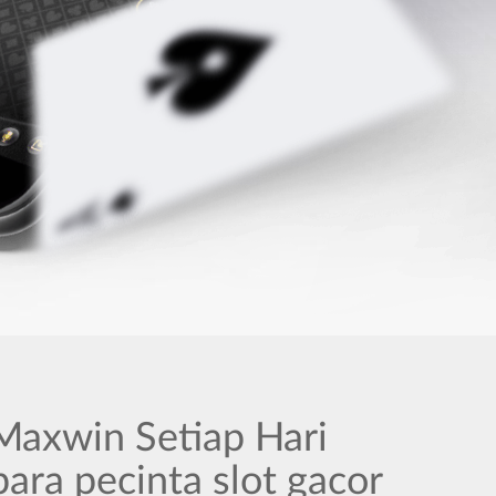
Maxwin Setiap Hari
ara pecinta slot gacor