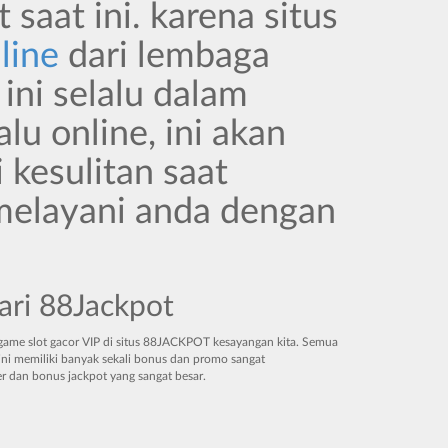
 saat ini. karena situs
line
dari lembaga
ini selalu dalam
lu online, ini akan
kesulitan saat
melayani anda dengan
ari 88Jackpot
game slot gacor VIP di situs 88JACKPOT kesayangan kita. Semua
isini memiliki banyak sekali bonus dan promo sangat
r dan bonus jackpot yang sangat besar.