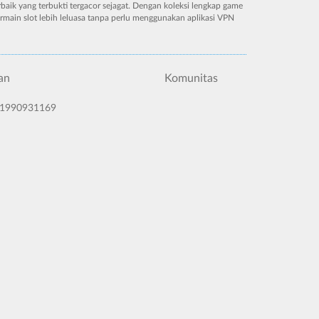
baik yang terbukti tergacor sejagat. Dengan koleksi lengkap game
ermain slot lebih leluasa tanpa perlu menggunakan aplikasi VPN
an
Komunitas
1990931169