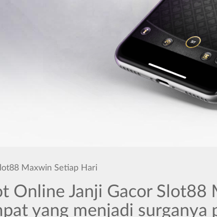
Slot88 Maxwin Setiap Hari
t Online Janji Gacor Slot88 
pat yang menjadi surganya p