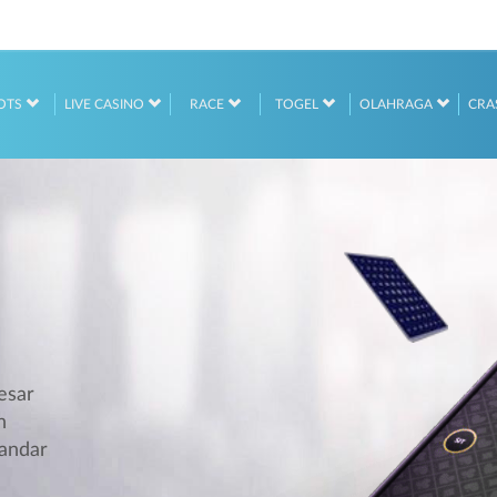
OTS
LIVE CASINO
RACE
TOGEL
OLAHRAGA
CRA
esar
n
bandar