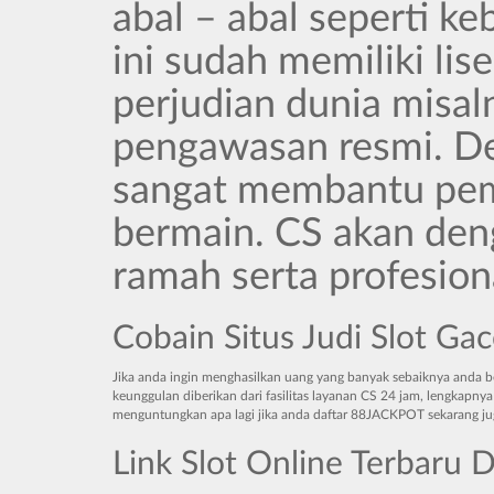
abal – abal seperti ke
ini sudah memiliki li
perjudian dunia misal
pengawasan resmi. Den
sangat membantu pema
bermain. CS akan den
ramah serta profesiona
Cobain Situs Judi Slot Ga
Jika anda ingin menghasilkan uang yang banyak sebaiknya anda b
keunggulan diberikan dari fasilitas layanan CS 24 jam, lengkapnya
menguntungkan apa lagi jika anda daftar 88JACKPOT sekarang jug
Link Slot Online Terbaru