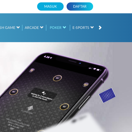
MASUK
DAFTAR
SH GAME
ARCADE
POKER
E-SPORTS
SABUNG AYAM