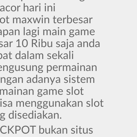
cor hari ini
ot maxwin terbesar
apan lagi main game
esar 10 Ribu saja anda
at dalam sekali
mengusung permainan
Dengan adanya sistem
rmainan game slot
bisa menggunakan slot
g disediakan.
ACKPOT bukan situs