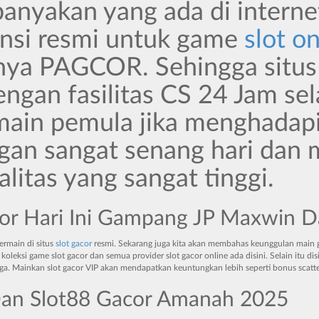
banyakan yang ada di internet
sensi resmi untuk game
slot on
nya PAGCOR. Sehingga situs 
gan fasilitas CS 24 Jam sela
in pemula jika menghadapi 
gan sangat senang hari dan 
litas yang sangat tinggi.
cor Hari Ini Gampang JP Maxwin D
ermain di situs
slot gacor
resmi. Sekarang juga kita akan membahas keunggulan main 
 koleksi game slot gacor dan semua provider slot gacor online ada disini. Selain itu d
a. Mainkan slot gacor VIP akan mendapatkan keuntungkan lebih seperti bonus scatte
 Dan Slot88 Gacor Amanah 2025