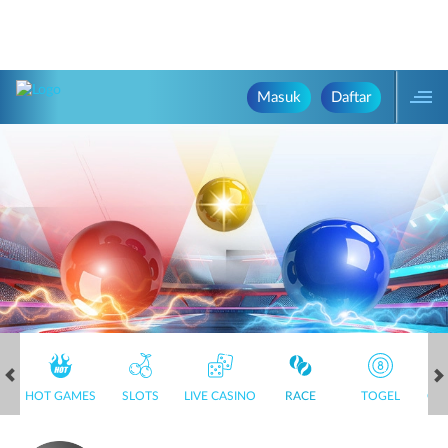
Masuk
Daftar
HOT GAMES
SLOTS
LIVE CASINO
RACE
TOGEL
OL