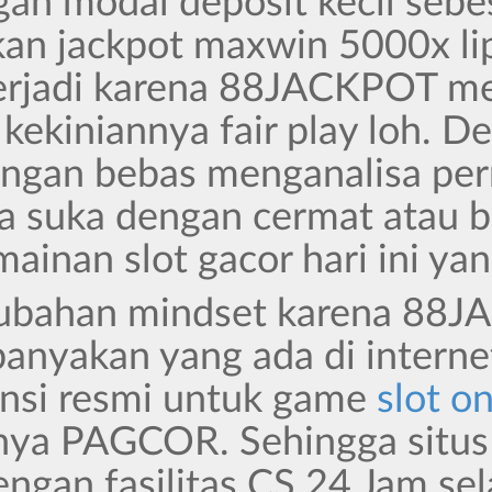
ngan modal deposit kecil seb
an jackpot maxwin 5000x lip
a terjadi karena 88JACKPOT 
 kekiniannya fair play loh. 
dengan bebas menganalisa pe
da suka dengan cermat atau 
inan slot gacor hari ini yan
rubahan mindset karena 88J
banyakan yang ada di internet
sensi resmi untuk game
slot on
nya PAGCOR. Sehingga situs 
gan fasilitas CS 24 Jam sela