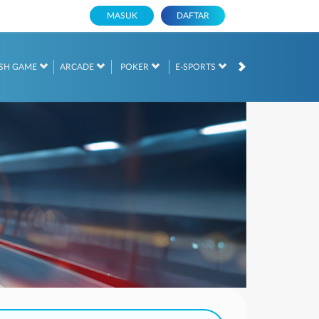
MASUK
DAFTAR
SH GAME
ARCADE
POKER
E-SPORTS
SABUNG AYAM