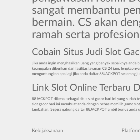
sangat membantu pema
bermain. CS akan den
ramah serta profesiona
Cobain Situs Judi Slot Ga
Jika anda ingin menghasilkan uang yang banyak sebaiknya anda b
keunggulan diberikan dari fasilitas layanan CS 24 jam, lengkapnya
menguntungkan apa lagi jika anda daftar 88JACKPOT sekarang jug
Link Slot Online Terbaru
88JACKPOT dikenal sebagai situs slot gacor hari ini yang sudah
slot gacor hari ini membuat anda dengan bebas memilih game slot g
tambahan. Segera gabung daftar 88JACKPOT ambil bonus anda 
Kebijaksanaan
Platfor