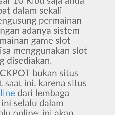
esar 10 Ribu saja anda
at dalam sekali
mengusung permainan
Dengan adanya sistem
rmainan game slot
bisa menggunakan slot
g disediakan.
ACKPOT bukan situs
 saat ini. karena situs
line
dari lembaga
ini selalu dalam
lu online, ini akan