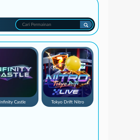
Infinity Castle
Tokyo Drift Nitro