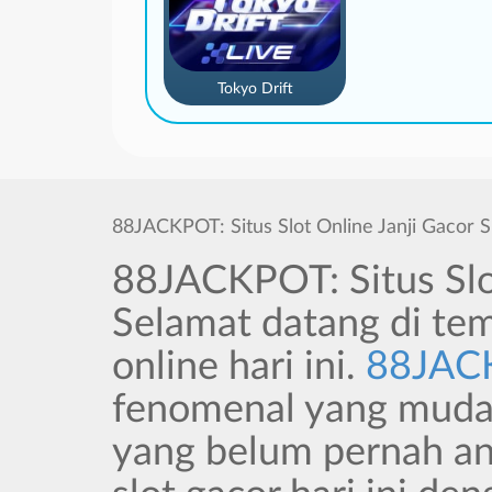
Tokyo Drift
88JACKPOT: Situs Slot Online Janji Gacor 
88JACKPOT: Situs Slo
Selamat datang di tem
online hari ini.
88JAC
fenomenal yang mudah
yang belum pernah an