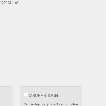
1990931169
O
TARUHAN TOGEL
Platform togel yang menarik dari perusahan