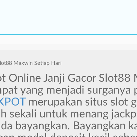
Slot88 Maxwin Setiap Hari
t Online Janji Gacor Slot88 
pat yang menjadi surganya p
KPOT
merupakan situs slot ga
 sekali untuk menang jackp
da bayangkan. Bayangkan k