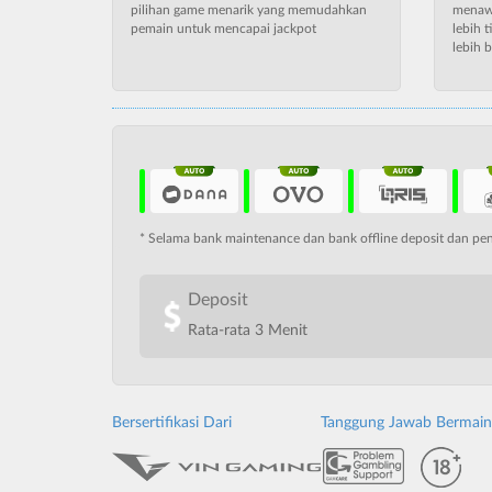
pilihan game menarik yang memudahkan
menawa
pemain untuk mencapai jackpot
lebih 
lebih 
* Selama bank maintenance dan bank offline deposit dan pen
Deposit
Rata-rata 3 Menit
Bersertifikasi Dari
Tanggung Jawab Bermain