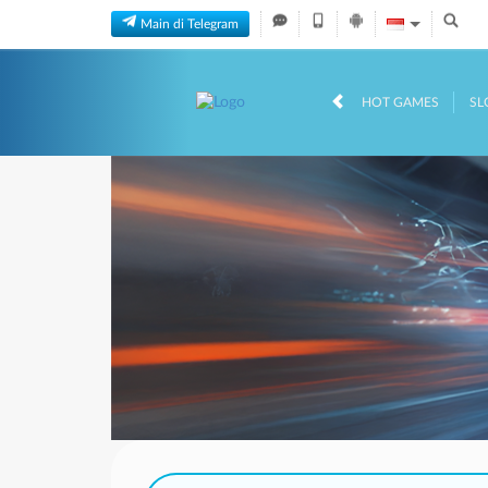
Main di Telegram
HOT GAMES
SL