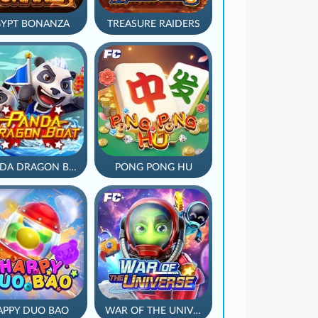
GYPT BONANZA
TREASURE RAIDERS
PANDA DRAGON BOAT
PONG PONG HU
APPY DUO BAO
WAR OF THE UNIVERSE