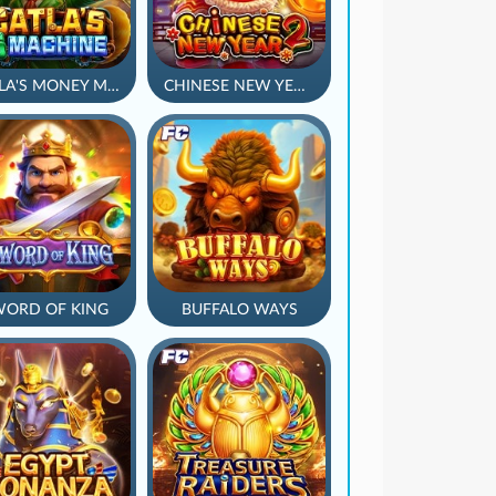
CATLA'S MONEY MACHINE
CHINESE NEW YEAR 2
WORD OF KING
BUFFALO WAYS