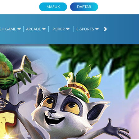
MASUK
DAFTAR
SH GAME
ARCADE
POKER
E-SPORTS
SABUNG AYAM