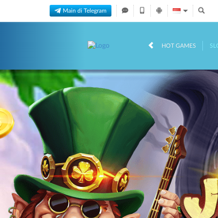
Main di Telegram
HOT GAMES
SL