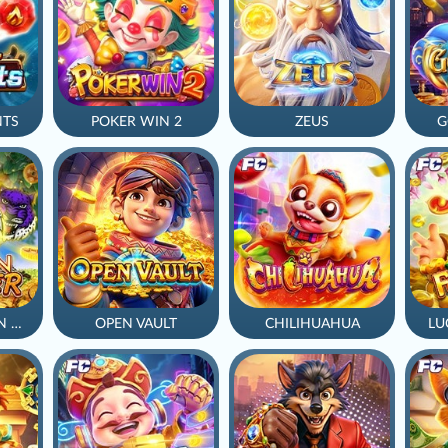
NTS
POKER WIN 2
ZEUS
G
LUXURY GOLDEN PANTHER
OPEN VAULT
CHILIHUAHUA
LU