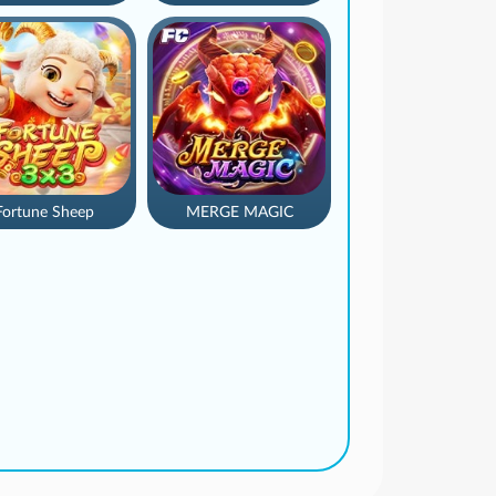
Fortune Sheep
MERGE MAGIC