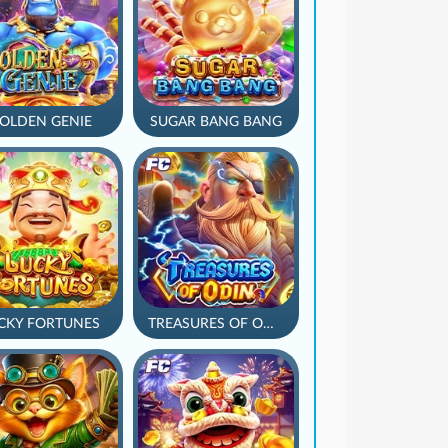
OLDEN GENIE
SUGAR BANG BANG
CKY FORTUNES
TREASURES OF ODIN