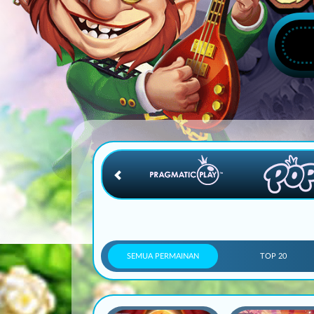
SEMUA PERMAINAN
TOP 20