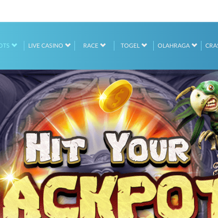
OTS
LIVE CASINO
RACE
TOGEL
OLAHRAGA
CRA