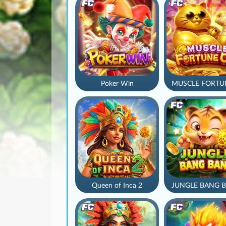
Poker Win
Queen of Inca 2