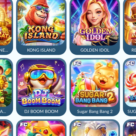
MUSCLE FORTUNE CAT
KONG ISLAND
GOLDEN IDOL
R
JUNGLE BANG BANG
DJ BOOM BOOM
Sugar Bang Bang 2