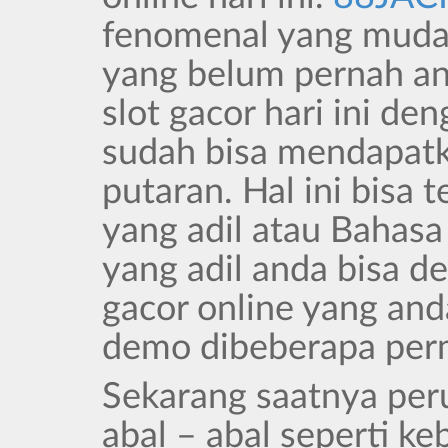
fenomenal yang mudah
yang belum pernah an
slot gacor hari ini de
sudah bisa mendapatk
putaran. Hal ini bis
yang adil atau Bahasa
yang adil anda bisa 
gacor online yang an
demo dibeberapa perma
Sekarang saatnya pe
abal – abal seperti ke