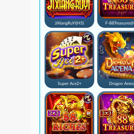
JiXiangRuYi(H5)
F-88Treasures(
Super Ace2+
Dragon Aren