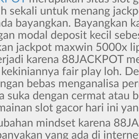
 sekali untuk menang jackp
da bayangkan. Bayangkan k
ngan modal deposit kecil seb
an jackpot maxwin 5000x lip
a terjadi karena 88JACKPOT 
 kekiniannya fair play loh. 
dengan bebas menganalisa pe
da suka dengan cermat atau 
inan slot gacor hari ini yan
rubahan mindset karena 88J
banyakan yang ada di internet