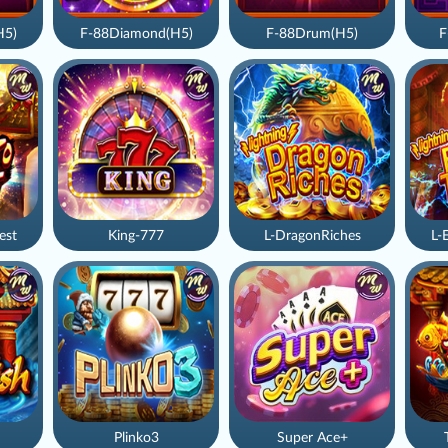
H5)
F-88Diamond(H5)
F-88Drum(H5)
F
est
King-777
L-DragonRiches
L-
Plinko3
Super Ace+