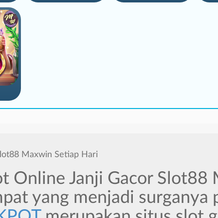
Slot88 Maxwin Setiap Hari
t Online Janji Gacor Slot88 
pat yang menjadi surganya p
KPOT
merupakan situs slot ga