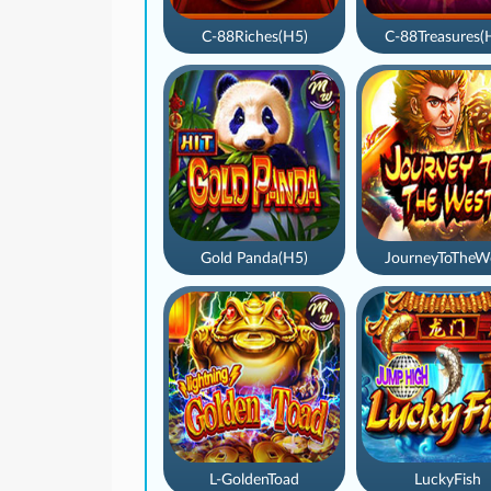
C-88Riches(H5)
C-88Treasures(
Gold Panda(H5)
JourneyToTheW
L-GoldenToad
LuckyFish