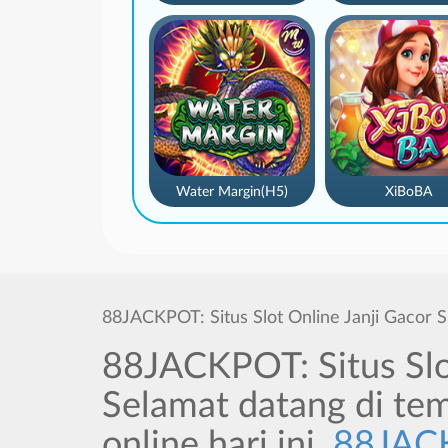
Water Margin(H5)
XiBoBA
88JACKPOT: Situs Slot Online Janji Gacor 
88JACKPOT: Situs Slo
Selamat datang di tem
online hari ini.
88JAC