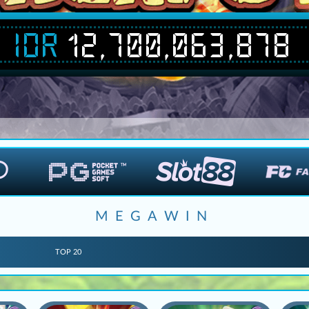
IDR
12,700,063,878
MEGAWIN
TOP 20