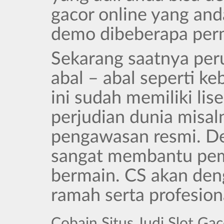
gacor online yang an
demo dibeberapa perma
Sekarang saatnya pe
abal – abal seperti ke
ini sudah memiliki li
perjudian dunia misal
pengawasan resmi. Den
sangat membantu pema
bermain. CS akan den
ramah serta profesiona
Cobain Situs Judi Slot Ga