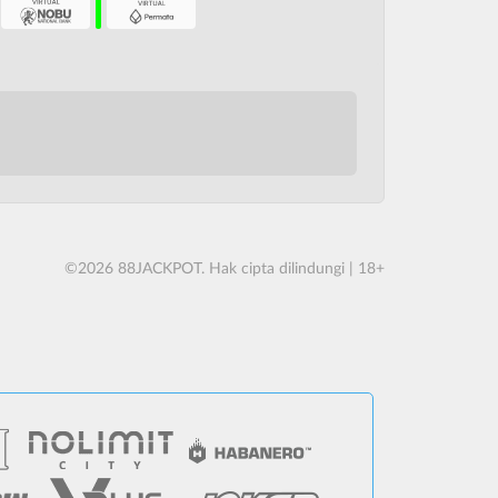
©2026 88JACKPOT. Hak cipta dilindungi | 18+