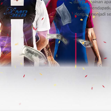
dan permainan apa
telah mendapatk
dengan menjadi se