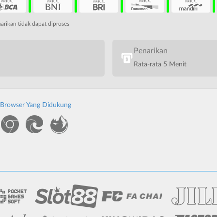
arikan tidak dapat diproses
Penarikan
Rata-rata 5 Menit
Browser Yang Didukung