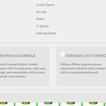
Crash Game
Arcade
Poker
E-Sports
Sabung Ayam
ARUHAN OLAHRAGA
TARUHAN LIVE KASIN
book Gaming Platform Terbaik
Platform Pilihan bagi perusahaan-
rkan lebih banyak game, odds yang
perusahaan terbaik di dunia, dengan
tinggi, dan menyediakan pilihan yang
pilihan variasi game terbanyak
banyak untuk pemain.