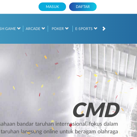
MASUK
DAFTAR
SH GAME
ARCADE
POKER
E-SPORTS
SABUNG AYAM
CMD
sahaan bandar taruhan internasional, fokus dalam
taruhan langsung online untuk beragam olahraga