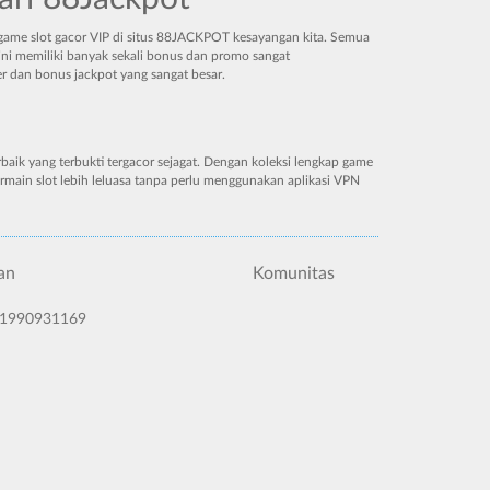
game slot gacor VIP di situs 88JACKPOT kesayangan kita. Semua
isini memiliki banyak sekali bonus dan promo sangat
r dan bonus jackpot yang sangat besar.
baik yang terbukti tergacor sejagat. Dengan koleksi lengkap game
ermain slot lebih leluasa tanpa perlu menggunakan aplikasi VPN
an
Komunitas
1990931169