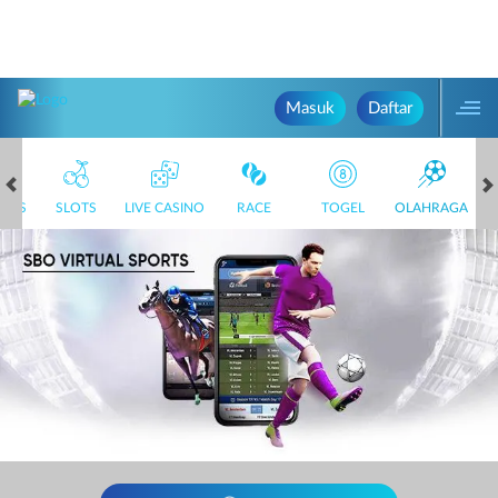
Masuk
Daftar
MES
SLOTS
LIVE CASINO
RACE
TOGEL
OLAHRAGA
CR